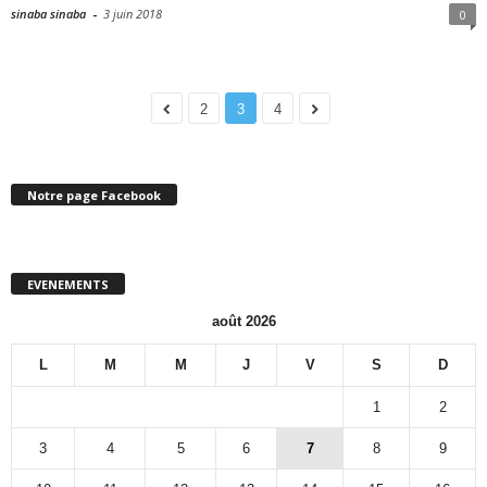
sinaba sinaba
-
3 juin 2018
0
2
3
4
Notre page Facebook
EVENEMENTS
août 2026
L
M
M
J
V
S
D
1
2
3
4
5
6
7
8
9