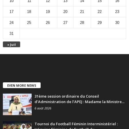
10
11
12
13
14
15
16
17
18
19
20
21
22
23
24
25
26
27
28
29
30
31
« Juil
EVEN MORE NEWS
31ème session ordinaire du Conseil
d’Administration de l’APEJ : Madame la Ministre...
6 août 2026
Tournoi du Football Féminin Interministériel :