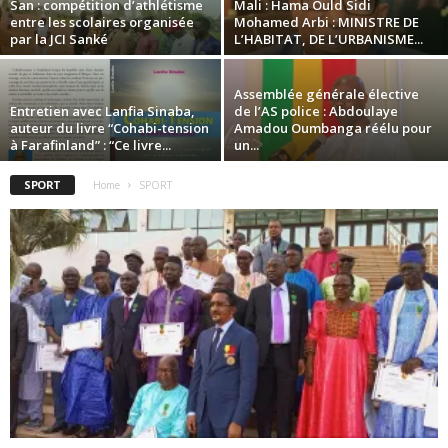
San : compétition d’athlétisme
Mali : Hama Ould Sidi
entre les scolaires organisée
Mohamed Arbi : MINISTRE DE
par la JCI Sanké
L’HABITAT, DE L’URBANISME...
Assemblée générale élective
Entretien avec Lanfia Sinaba,
de l’AS police : Abdoulaye
auteur du livre “Cohabi-tension
Amadou Oumbanga réélu pour
à Farafinland” : “Ce livre...
un...
SPORT
Home
SPORT