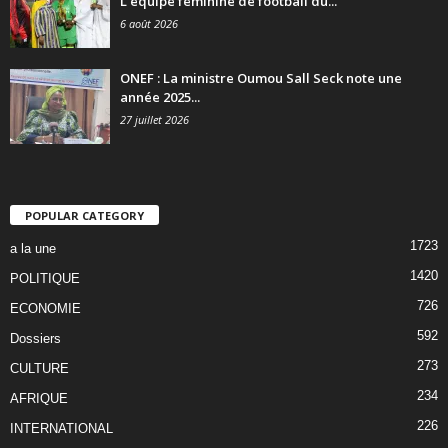
L’équipe féminine de football du...
6 août 2026
ONEF : La ministre Oumou Sall Seck note une
année 2025...
27 juillet 2026
POPULAR CATEGORY
1723
a la une
1420
POLITIQUE
726
ECONOMIE
592
Dossiers
273
CULTURE
234
AFRIQUE
226
INTERNATIONAL