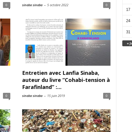
0
sinaba sinaba
-
5 octobre 2022
0
17
24
31
« J
Entretien avec Lanfia Sinaba,
auteur du livre “Cohabi-tension à
Farafinland” :...
0
sinaba sinaba
-
15 juin 2019
0