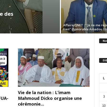
e des
Affaire QNET : ‘‘ Je ne me re
rien’’ (honorable Amadou T
No
EV
L
Vie de la nation : L’imam
3
FUA-
Mahmoud Dicko organise une
cérémonie...
10