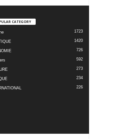
PULAR CATEGORY
1723
ne
1420
TIQUE
726
NOMIE
592
ers
273
URE
234
QUE
226
RNATIONAL