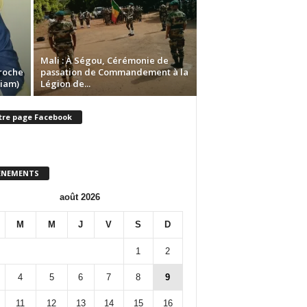
Mali : À Ségou, Cérémonie de
proche
passation de Commandement à la
hiam)
Légion de...
tre page Facebook
ENEMENTS
août 2026
M
M
J
V
S
D
1
2
4
5
6
7
8
9
11
12
13
14
15
16