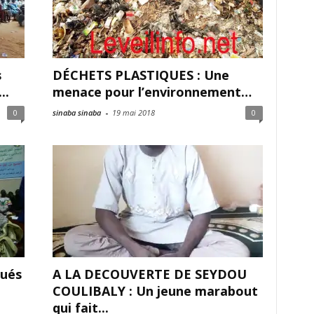
s
DÉCHETS PLASTIQUES : Une
..
menace pour l’environnement…
0
sinaba sinaba
-
19 mai 2018
0
oués
A LA DECOUVERTE DE SEYDOU
COULIBALY : Un jeune marabout
qui fait...