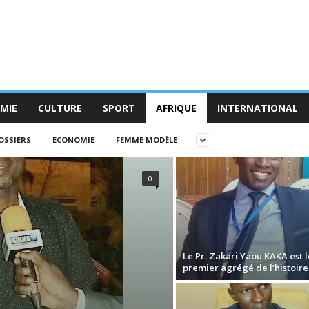
MIE
CULTURE
SPORT
AFRIQUE
INTERNATIONAL
OSSIERS
ECONOMIE
FEMME MODÈLE
0
Le Pr. Zakari Yaou KAKA est l
premier agrégé de l’histoire 