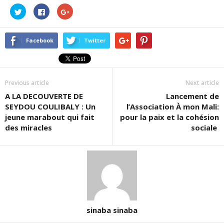
Cliquez
Cliquez
Cliquez
pour
pour
pour
partager
partager
partager
sur
sur
sur
Twitter(ouvre
Facebook(ouvre
Google+
dans
dans
(ouvre
Facebook
Twitter
une
une
dans
nouvelle
nouvelle
une
fenêtre)
fenêtre)
nouvelle
fenêtre)
Previous article
Next article
A LA DECOUVERTE DE
Lancement de
SEYDOU COULIBALY : Un
l’Association À mon Mali:
jeune marabout qui fait
pour la paix et la cohésion
des miracles
sociale
sinaba sinaba