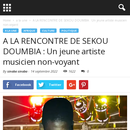
Home
a la une
A LA RENCONTRE DE SEKOU DOUMBIA : Un jeune artiste musicien
non-voyant
A LA UNE
AFRIQUE
CULTURE
POLITIQUE
A LA RENCONTRE DE SEKOU
DOUMBIA : Un jeune artiste
musicien non-voyant
By
sinaba sinaba
-
14 septembre 2022
1622
0
Facebook
Twitter