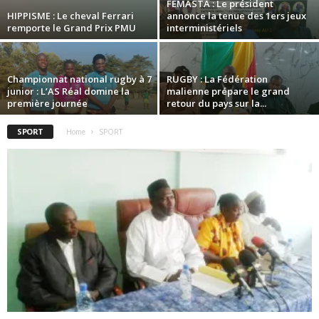
FEMASTA : Le président
HIPPISME : Le cheval Ferrari
annonce la tenue des 1ers jeux
remporte le Grand Prix PMU
interministériels
Championnat national rugby à 7
RUGBY : La Fédération
junior : L’AS Réal domine la
malienne prépare le grand
première journée
retour du pays sur la...
SPORT
Home
SPORT