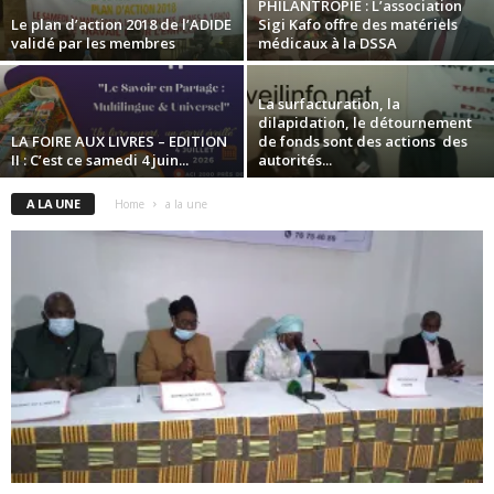
PHILANTROPIE : L’association
Le plan d’action 2018 de l’ADIDE
Sigi Kafo offre des matériels
validé par les membres
médicaux à la DSSA
La surfacturation, la
dilapidation, le détournement
LA FOIRE AUX LIVRES – EDITION
de fonds sont des actions des
II : C’est ce samedi 4 juin...
autorités...
A LA UNE
Home
a la une