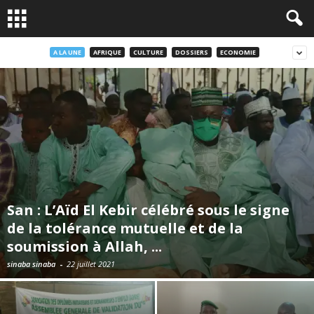
A LA UNE
AFRIQUE
CULTURE
DOSSIERS
ECONOMIE
San : L’Aïd El Kebir célébré sous le signe
de la tolérance mutuelle et de la
soumission à Allah, ...
sinaba sinaba
-
22 juillet 2021