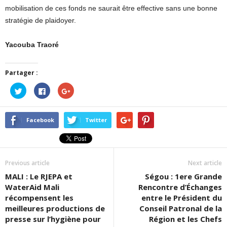
mobilisation de ces fonds ne saurait être effective sans une bonne
stratégie de plaidoyer.
Yacouba Traoré
Partager :
Cliquez
Cliquez
Cliquez
pour
pour
pour
partager
partager
partager
sur
sur
sur
Twitter(ouvre
Facebook(ouvre
Google+
dans
dans
(ouvre
Facebook
Twitter
une
une
dans
nouvelle
nouvelle
une
fenêtre)
fenêtre)
nouvelle
fenêtre)
Previous article
Next article
MALI : Le RJEPA et
Ségou : 1ere Grande
WaterAid Mali
Rencontre d’Échanges
récompensent les
entre le Président du
meilleures productions de
Conseil Patronal de la
presse sur l’hygiène pour
Région et les Chefs