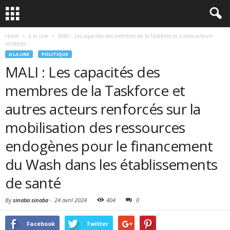
Home
a la une
MALI : Les capacités des membres de la Taskforce et autres acteurs
renforcés...
A LA UNE
POLITIQUE
MALI : Les capacités des
membres de la Taskforce et
autres acteurs renforcés sur la
mobilisation des ressources
endogènes pour le financement
du Wash dans les établissements
de santé
By
sinaba sinaba
-
24 avril 2024
404
0
Facebook
Twitter