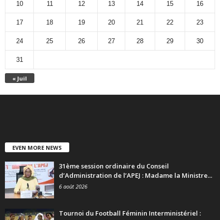
10
11
12
13
14
15
16
17
18
19
20
21
22
23
24
25
26
27
28
29
30
31
« Juil
EVEN MORE NEWS
31ème session ordinaire du Conseil
d’Administration de l’APEJ : Madame la Ministre...
6 août 2026
Tournoi du Football Féminin Interministériel :