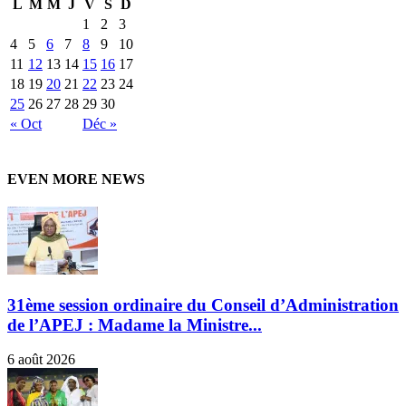
L
M
M
J
V
S
D
1
2
3
4
5
6
7
8
9
10
11
12
13
14
15
16
17
18
19
20
21
22
23
24
25
26
27
28
29
30
« Oct
Déc »
EVEN MORE NEWS
31ème session ordinaire du Conseil d’Administration
de l’APEJ : Madame la Ministre...
6 août 2026