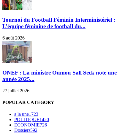
Tournoi du Football Féminin Interministériel :
L’équipe féminine de football du...
6 août 2026
ONEF : La ministre Oumou Sall Seck note une
année 2025...
27 juillet 2026
POPULAR CATEGORY
a la une
1723
POLITIQUE
1420
ECONOMIE
726
Dossiers
592