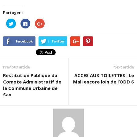
Partager :
Cliquez
Cliquez
Cliquez
pour
pour
pour
partager
partager
partager
sur
sur
sur
Twitter(ouvre
Facebook(ouvre
Google+
dans
dans
(ouvre
Facebook
Twitter
une
une
dans
nouvelle
nouvelle
une
fenêtre)
fenêtre)
nouvelle
fenêtre)
Previous article
Next article
Restitution Publique du
ACCES AUX TOILETTES : Le
Compte Administratif de
Mali encore loin de l’ODD 6
la Commune Urbaine de
San