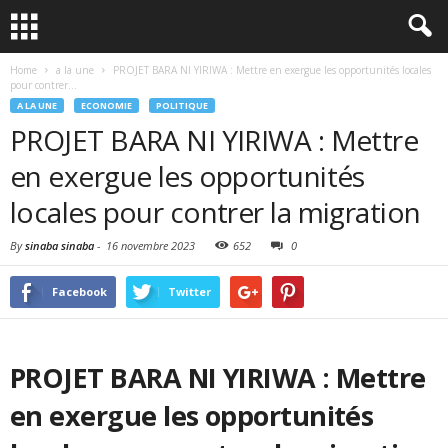
Home
a la une
PROJET BARA NI YIRIWA : Mettre en exergue les opportunités locales
pour contrer...
A LA UNE
ECONOMIE
POLITIQUE
PROJET BARA NI YIRIWA : Mettre
en exergue les opportunités
locales pour contrer la migration
By
sinaba sinaba
-
16 novembre 2023
652
0
Facebook
Twitter
PROJET BARA NI YIRIWA : Mettre
en exergue les opportunités