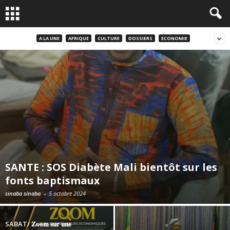
A LA UNE
AFRIQUE
CULTURE
DOSSIERS
ECONOMIE
SANTE : SOS Diabète Mali bientôt sur les
fonts baptismaux
sinaba sinaba
-
5 octobre 2024
SABAT/ 𝐙𝐨𝐨𝐦 𝐬𝐮𝐫 𝐮𝐧𝐞