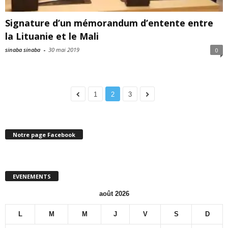
Signature d’un mémorandum d’entente entre
la Lituanie et le Mali
sinaba sinaba
-
30 mai 2019
0
1
2
3
Notre page Facebook
EVENEMENTS
août 2026
L
M
M
J
V
S
D