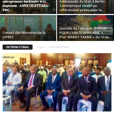
𝐞𝐧𝐭𝐫𝐞𝐩𝐫𝐞𝐧𝐞𝐮𝐫𝐞 𝐛𝐮𝐫𝐤𝐢𝐧𝐚𝐛è 𝐭𝐫è𝐬
Ambassade du Mali à Berlin :
𝐢𝐧𝐬𝐩𝐢𝐫𝐚𝐧𝐭𝐞 : 𝐀𝐍𝐍𝐀 𝐎𝐔𝐀𝐓𝐓𝐀𝐑𝐀 –
Communiqué relatif au
𝐏𝐃𝐆...
référendum prévu pour le...
Journée de l’Afrique : FORUM
Conseil des Ministres de la
POUR L’UNITÉ AFRICAINE »
CIPRES
FUA-WAKAT TAAME » du 10 au...
INTERNATIONAL
Home
INTERNATIONAL