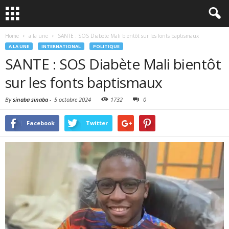
Home
a la une
SANTE : SOS Diabète Mali bientôt sur les fonts baptismaux
A LA UNE
INTERNATIONAL
POLITIQUE
SANTE : SOS Diabète Mali bientôt
sur les fonts baptismaux
By
sinaba sinaba
-
5 octobre 2024
1732
0
Facebook
Twitter