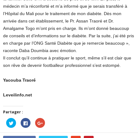
médecin m’a réconforté et m’a informé que je serais transféré à
l’Hôpital du Mali pour le traitement de mon diabète. Dès mon
arrivée dans cet établissement, le Pr. Assan Traoré et Dr.
Amalgame Togo m’ont pris en charge. Ils m’ont donné beaucoup
de conseils et d’informations sur le diabète. Par la suite, j’ai été pris
en charge par l’ONG Santé Diabète que je remercie beaucoup »,
raconte Daba Doumbia avec émotion.
Il conclut qu’il continue à pratiquer le sport, même s’il est clair que
son rêve de devenir footballeur professionnel s’est estompé.
Yacouba Traoré
Leveilinfo.net
Partager :
Cliquez
Cliquez
Cliquez
pour
pour
pour
partager
partager
partager
sur
sur
sur
Twitter(ouvre
Facebook(ouvre
Google+