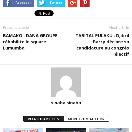
dans
dans
(ouvre
Facebook
Twitter
une
une
dans
nouvelle
nouvelle
une
fenêtre)
fenêtre)
nouvelle
fenêtre)
Previous article
Next article
BAMAKO : DANA GROUPE
TABITAL PULAKU : Djibril
réhabilite le square
Barry déclare sa
Lumumba
candidature au congrès
électif
sinaba sinaba
RELATED ARTICLES
MORE FROM AUTHOR