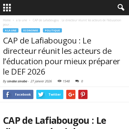
Home
a la une
CAP de Lafiabougou : Le directeur réunit les acteurs de l’éducation
pour...
A LA UNE
ECONOMIE
POLITIQUE
CAP de Lafiabougou : Le
directeur réunit les acteurs de
l’éducation pour mieux préparer
le DEF 2026
By
sinaba sinaba
-
27 janvier 2026
1548
0
Facebook
Twitter
CAP de Lafiabougou : Le