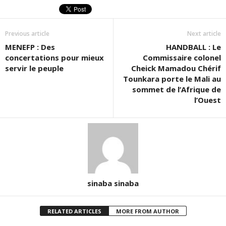
nouvelle
nouvelle
une
fenêtre)
fenêtre)
nouvelle
fenêtre)
Previous article
Next article
MENEFP : Des
HANDBALL : Le
concertations pour mieux
Commissaire colonel
servir le peuple
Cheick Mamadou Chérif
Tounkara porte le Mali au
sommet de l’Afrique de
l’Ouest
sinaba sinaba
RELATED ARTICLES
MORE FROM AUTHOR