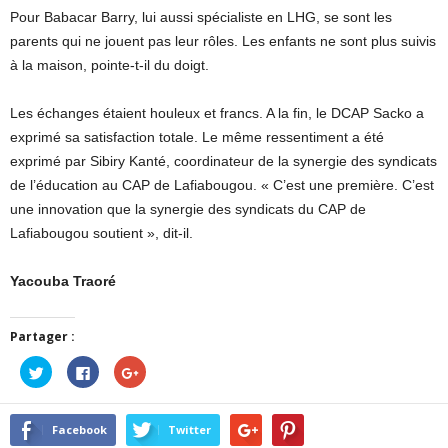
Pour Babacar Barry, lui aussi spécialiste en LHG, se sont les
parents qui ne jouent pas leur rôles. Les enfants ne sont plus suivis
à la maison, pointe-t-il du doigt.
Les échanges étaient houleux et francs. A la fin, le DCAP Sacko a
exprimé sa satisfaction totale. Le même ressentiment a été
exprimé par Sibiry Kanté, coordinateur de la synergie des syndicats
de l’éducation au CAP de Lafiabougou. « C’est une première. C’est
une innovation que la synergie des syndicats du CAP de
Lafiabougou soutient », dit-il.
Yacouba Traoré
Partager :
Cliquez
Cliquez
Cliquez
pour
pour
pour
partager
partager
partager
sur
sur
sur
Twitter(ouvre
Facebook(ouvre
Google+
dans
dans
(ouvre
Facebook
Twitter
une
une
dans