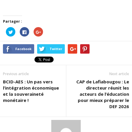
Partager :
Cliquez
Cliquez
Cliquez
pour
pour
pour
partager
partager
partager
sur
sur
sur
Twitter(ouvre
Facebook(ouvre
Google+
dans
dans
(ouvre
Facebook
Twitter
une
une
dans
nouvelle
nouvelle
une
fenêtre)
fenêtre)
nouvelle
fenêtre)
Previous article
Next article
BCID-AES : Un pas vers
CAP de Lafiabougou : Le
l’intégration économique
directeur réunit les
et la souveraineté
acteurs de l’éducation
monétaire !
pour mieux préparer le
DEF 2026