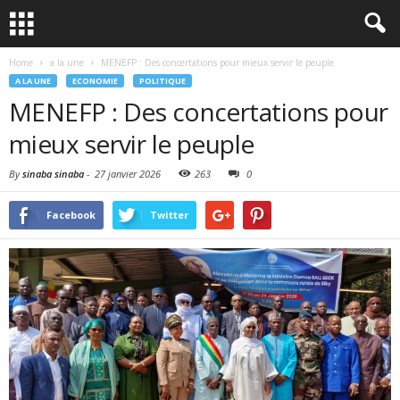
Home
a la une
MENEFP : Des concertations pour mieux servir le peuple
A LA UNE
ECONOMIE
POLITIQUE
MENEFP : Des concertations pour
mieux servir le peuple
By
sinaba sinaba
-
27 janvier 2026
263
0
Facebook
Twitter