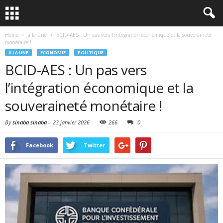
Home
a la une
BCID-AES : Un pas vers l’intégration économique et la souveraineté
monétaire !
A LA UNE
ECONOMIE
POLITIQUE
BCID-AES : Un pas vers
l’intégration économique et la
souveraineté monétaire !
By
sinaba sinaba
-
23 janvier 2026
266
0
Facebook
Twitter