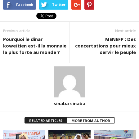
Twitter(ouvre
Facebook(ouvre
Google+
dans
dans
(ouvre
Facebook
Twitter
une
une
dans
nouvelle
nouvelle
une
fenêtre)
fenêtre)
nouvelle
fenêtre)
Previous article
Next article
Pourquoi le dinar
MENEFP : Des
koweïtien est-il la monnaie
concertations pour mieux
la plus forte au monde ?
servir le peuple
sinaba sinaba
RELATED ARTICLES
MORE FROM AUTHOR