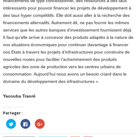
financements de type concessionnel, des ressources à des taux
intéressants pour pouvoir financer les projets de développement à
des taux hyper compétitifs. Elle doit aussi aller à la recherche des
financements alternatifs. Autrement dit, ne pas fournir les mêmes
services que les autres banques d’investissement fournissent déjà.
Il faut qu’elle arrive à concevoir des produits adaptés à la nature de
nos situations économiques pour continuer davantage à financer
nos Etats à travers les projets d’infrastructures pour construire de
nouvelles routes pour faciliter l’acheminement des produits
agricoles des zone de production vers les centres urbains de
consommation. Aujourd’hui nous avons un besoin criard dans le
domaine du développement des infrastructures ».
Yacouba Traoré
Partager :
Cliquez
Cliquez
Cliquez
pour
pour
pour
partager
partager
partager
sur
sur
sur