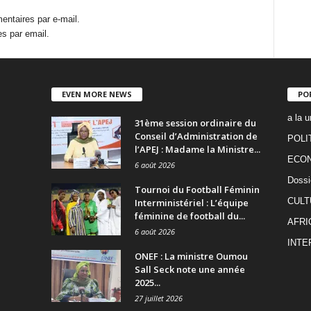
ntaires par e-mail.
s par email.
EVEN MORE NEWS
PO
a la u
31ème session ordinaire du
Conseil d’Administration de
POLI
l’APEJ : Madame la Ministre...
ECO
6 août 2026
Dossi
Tournoi du Football Féminin
CULT
Interministériel : L’équipe
féminine de football du...
AFRI
6 août 2026
INTE
ONEF : La ministre Oumou
Sall Seck note une année
2025...
27 juillet 2026