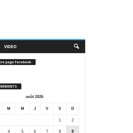
VIDEO
tre page Facebook
ENEMENTS
août 2026
M
M
J
V
S
D
1
2
4
5
6
7
8
9