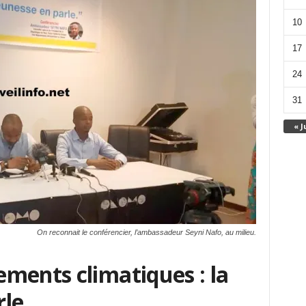
10
17
24
31
« J
On reconnait le conférencier, l’ambassadeur Seyni Nafo, au milieu.
ments climatiques : la
rle