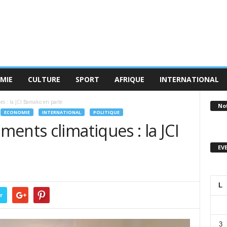
MIE
CULTURE
SPORT
AFRIQUE
INTERNATIONAL
s : la JCI Bamako en parle
No
ECONOMIE
INTERNATIONAL
POLITIQUE
ents climatiques : la JCI
EV
L
r
3