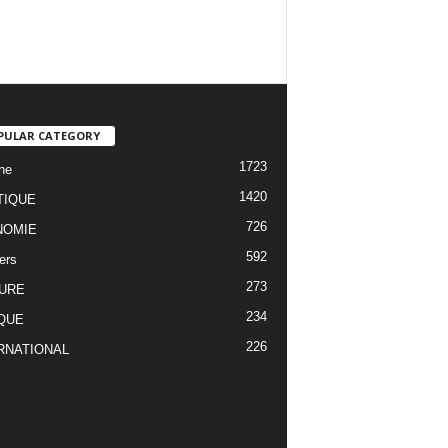
PULAR CATEGORY
1723
ne
1420
TIQUE
726
NOMIE
592
ers
273
URE
234
QUE
226
RNATIONAL