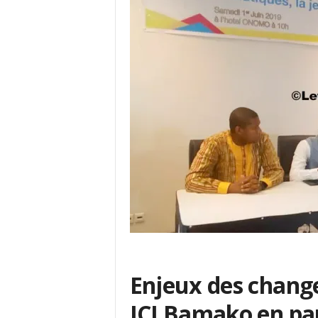
Enjeux des change
JCI Bamako en pa