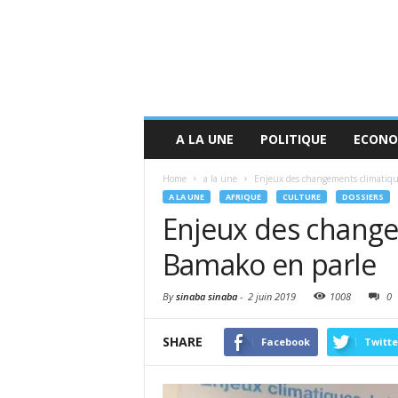
A LA UNE
POLITIQUE
ECONO
Home
a la une
Enjeux des changements climatique
A LA UNE
AFRIQUE
CULTURE
DOSSIERS
Enjeux des changem
Bamako en parle
By
sinaba sinaba
-
2 juin 2019
1008
0
SHARE
Facebook
Twitte