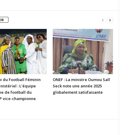
OR
i du Football Féminin
ONEF : La ministre Oumou Sall
nistériel : L’équipe
Seck note une année 2025
ne de football du
globalement satisfaisante
 vice-championne