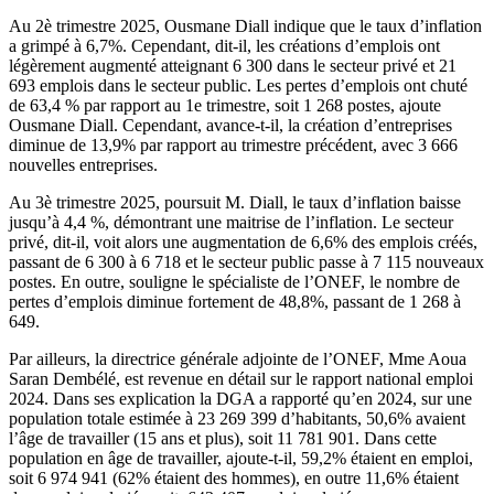
Au 2è trimestre 2025, Ousmane Diall indique que le taux d’inflation
a grimpé à 6,7%. Cependant, dit-il, les créations d’emplois ont
légèrement augmenté atteignant 6 300 dans le secteur privé et 21
693 emplois dans le secteur public. Les pertes d’emplois ont chuté
de 63,4 % par rapport au 1e trimestre, soit 1 268 postes, ajoute
Ousmane Diall. Cependant, avance-t-il, la création d’entreprises
diminue de 13,9% par rapport au trimestre précédent, avec 3 666
nouvelles entreprises.
Au 3è trimestre 2025, poursuit M. Diall, le taux d’inflation baisse
jusqu’à 4,4 %, démontrant une maitrise de l’inflation. Le secteur
privé, dit-il, voit alors une augmentation de 6,6% des emplois créés,
passant de 6 300 à 6 718 et le secteur public passe à 7 115 nouveaux
postes. En outre, souligne le spécialiste de l’ONEF, le nombre de
pertes d’emplois diminue fortement de 48,8%, passant de 1 268 à
649.
Par ailleurs, la directrice générale adjointe de l’ONEF, Mme Aoua
Saran Dembélé, est revenue en détail sur le rapport national emploi
2024. Dans ses explication la DGA a rapporté qu’en 2024, sur une
population totale estimée à 23 269 399 d’habitants, 50,6% avaient
l’âge de travailler (15 ans et plus), soit 11 781 901. Dans cette
population en âge de travailler, ajoute-t-il, 59,2% étaient en emploi,
soit 6 974 941 (62% étaient des hommes), en outre 11,6% étaient