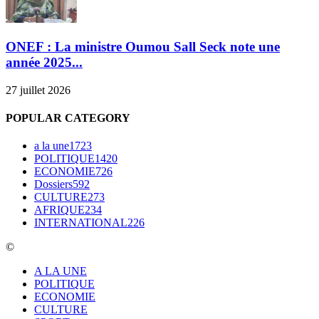
ONEF : La ministre Oumou Sall Seck note une
année 2025...
27 juillet 2026
POPULAR CATEGORY
a la une
1723
POLITIQUE
1420
ECONOMIE
726
Dossiers
592
CULTURE
273
AFRIQUE
234
INTERNATIONAL
226
©
A LA UNE
POLITIQUE
ECONOMIE
CULTURE