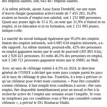
des emplois salariés, soit, 643 407 emplois salariés.
A la même période, ajoute Aoua Saran Dembélé, sur une main
d’œuvre élargie (population active) totale de 7 455 283, 16,8%
avaient un besoin d’emploi non satisfait, soit 1 252 888 personnes.
Quant aux jeunes âgés de 15 à 35, on note que 31,9% n’étaient ni en
emploi, ni en éducation et ni en formation, soit 2 151 995 jeunes,
indique-t-elle.
Le marché du travail indiquait également que 95,6% des emplois
étaient des emplois informels, soit 6 685 634 emplois informels, a-t-
elle rapporté. Au même moment, poursuit-elle, 42% des personnes
en emploi gagnaient moins que le seuil de pauvreté (305 805 fcfa),
soit 2 928 421 personnes. Et enfin 46,5% des personnes en emploi,
soit 3 240 721 personnes gagnaient moins que le SMIG au Mali.
Avec un taux de chômage estimé à 4,5% en 2024, le directeur
général de l’ONEF a déclaré que notre pays compte parmi les pays
où le taux de chômage le plus bas. Toutefois, il a tenu à préciser ce
qu’un chômeur pour éviter toute confusion. « Pour être considéré
comme chômeur, il faut remplir trois conditions à savoir : être sans
emploi, être disponible immédiatement pour un travail et être à la
recherche active de l’emploi une semaine avant l’enquête. Si vous
ne remplissez pas ces conditions vous n’êtes pas considéré comme
chômeur », a précisé le DG Boubacar Diallo.