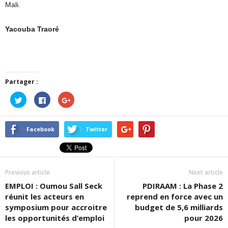
Mali.
Yacouba Traoré
Partager :
Cliquez
Cliquez
Cliquez
pour
pour
pour
partager
partager
partager
sur
sur
sur
Twitter(ouvre
Facebook(ouvre
Google+
dans
dans
(ouvre
Facebook
Twitter
une
une
dans
nouvelle
nouvelle
une
fenêtre)
fenêtre)
nouvelle
fenêtre)
Previous article
Next article
EMPLOI : Oumou Sall Seck
PDIRAAM : La Phase 2
réunit les acteurs en
reprend en force avec un
symposium pour accroitre
budget de 5,6 milliards
les opportunités d’emploi
pour 2026