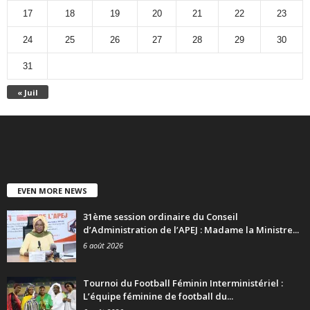
17
18
19
20
21
22
23
24
25
26
27
28
29
30
31
« Juil
EVEN MORE NEWS
31ème session ordinaire du Conseil
d’Administration de l’APEJ : Madame la Ministre...
6 août 2026
Tournoi du Football Féminin Interministériel :
L’équipe féminine de football du...