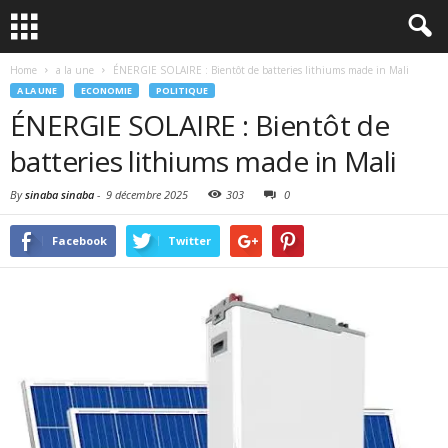
Home
a la une
ÉNERGIE SOLAIRE : Bientôt de batteries lithiums made in Mali
A LA UNE
ECONOMIE
POLITIQUE
ÉNERGIE SOLAIRE : Bientôt de
batteries lithiums made in Mali
By
sinaba sinaba
-
9 décembre 2025
303
0
Facebook
Twitter