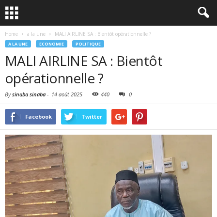
Home
a la une
MALI AIRLINE SA : Bientôt opérationnelle ?
A LA UNE
ECONOMIE
POLITIQUE
MALI AIRLINE SA : Bientôt
opérationnelle ?
By
sinaba sinaba
-
14 août 2025
440
0
Facebook
Twitter