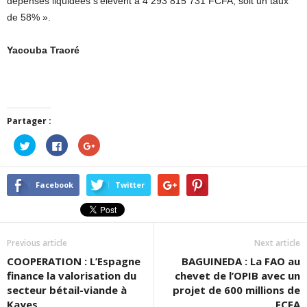
dépenses liquidées s’élèvent à 4 293 815 731 FCFA, soit un taux
de 58% ».
Yacouba Traoré
Partager :
Cliquez
Cliquez
Cliquez
pour
pour
pour
partager
partager
partager
sur
sur
sur
Twitter(ouvre
Facebook(ouvre
Google+
dans
dans
(ouvre
Facebook
Twitter
une
une
dans
nouvelle
nouvelle
une
fenêtre)
fenêtre)
nouvelle
fenêtre)
Previous article
Next article
COOPERATION : L’Espagne
BAGUINEDA : La FAO au
finance la valorisation du
chevet de l’OPIB avec un
secteur bétail-viande à
projet de 600 millions de
Kayes
FCFA