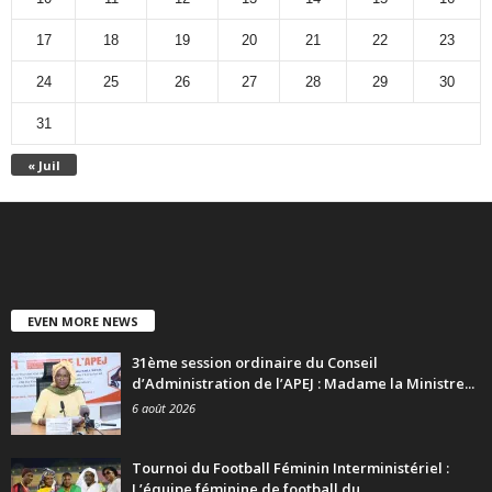
17
18
19
20
21
22
23
24
25
26
27
28
29
30
31
« Juil
EVEN MORE NEWS
31ème session ordinaire du Conseil
d’Administration de l’APEJ : Madame la Ministre...
6 août 2026
Tournoi du Football Féminin Interministériel :
L’équipe féminine de football du...