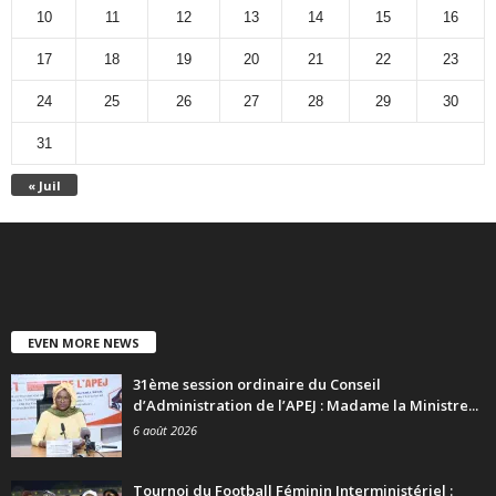
10
11
12
13
14
15
16
17
18
19
20
21
22
23
24
25
26
27
28
29
30
31
« Juil
EVEN MORE NEWS
31ème session ordinaire du Conseil
d’Administration de l’APEJ : Madame la Ministre...
6 août 2026
Tournoi du Football Féminin Interministériel :