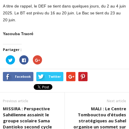
A titre de rappel, le DEF se tient dans quelques jours, du 2 au 4 juin
2025. Le BT est prévu du 16 au 20 juin. Le Bac se tient du 23 au
20 juin.
Yacouba Traoré
Partager :
Cliquez
Cliquez
Cliquez
pour
pour
pour
partager
partager
partager
sur
sur
sur
Twitter(ouvre
Facebook(ouvre
Google+
dans
dans
(ouvre
Facebook
Twitter
une
une
dans
nouvelle
nouvelle
une
fenêtre)
fenêtre)
nouvelle
fenêtre)
Previous article
Next article
MISSIRA : Perspective
MALI : Le Centre
Sahélienne assainit le
Tombouctou d’études
groupe scolaire Sama
stratégiques au Sahel
Dantioko second cycle
organise un sommet sur