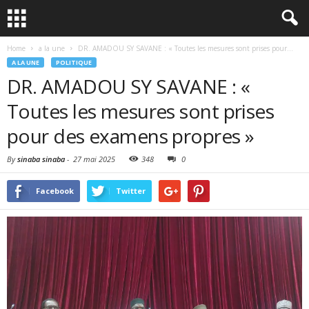
Home
a la une
DR. AMADOU SY SAVANE : « Toutes les mesures sont prises pour...
A LA UNE
POLITIQUE
DR. AMADOU SY SAVANE : «
Toutes les mesures sont prises
pour des examens propres »
By
sinaba sinaba
-
27 mai 2025
348
0
Facebook
Twitter