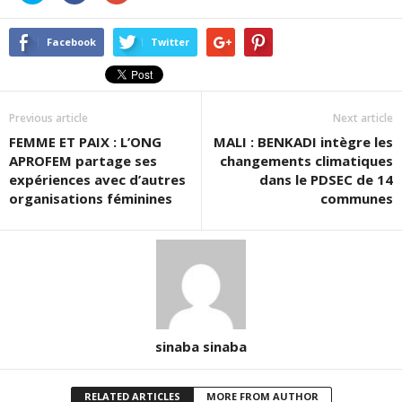
partager
partager
partager
sur
sur
sur
Twitter(ouvre
Facebook(ouvre
Google+
dans
dans
(ouvre
Facebook
Twitter
une
une
dans
nouvelle
nouvelle
une
fenêtre)
fenêtre)
nouvelle
fenêtre)
Previous article
Next article
FEMME ET PAIX : L’ONG
MALI : BENKADI intègre les
APROFEM partage ses
changements climatiques
expériences avec d’autres
dans le PDSEC de 14
organisations féminines
communes
sinaba sinaba
RELATED ARTICLES
MORE FROM AUTHOR