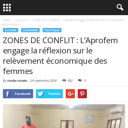
Home
a la une
ZONES DE CONFLIT : L’Aprofem engage la réflexion sur le relèvement
économique...
A LA UNE
ECONOMIE
POLITIQUE
ZONES DE CONFLIT : L’Aprofem
engage la réflexion sur le
relèvement économique des
femmes
By
sinaba sinaba
-
24 septembre 2024
502
0
Facebook
Twitter