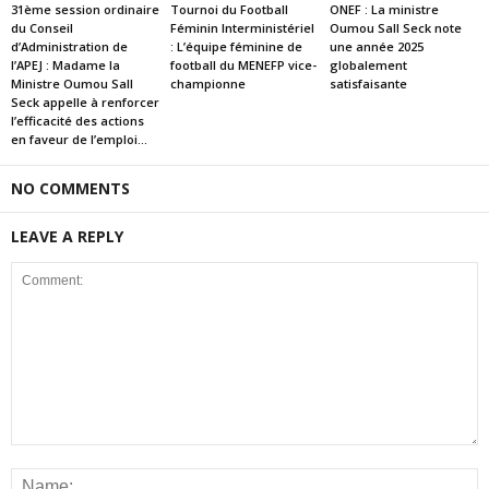
31ème session ordinaire
Tournoi du Football
ONEF : La ministre
du Conseil
Féminin Interministériel
Oumou Sall Seck note
d’Administration de
: L’équipe féminine de
une année 2025
l’APEJ : Madame la
football du MENEFP vice-
globalement
Ministre Oumou Sall
championne
satisfaisante
Seck appelle à renforcer
l’efficacité des actions
en faveur de l’emploi...
NO COMMENTS
LEAVE A REPLY