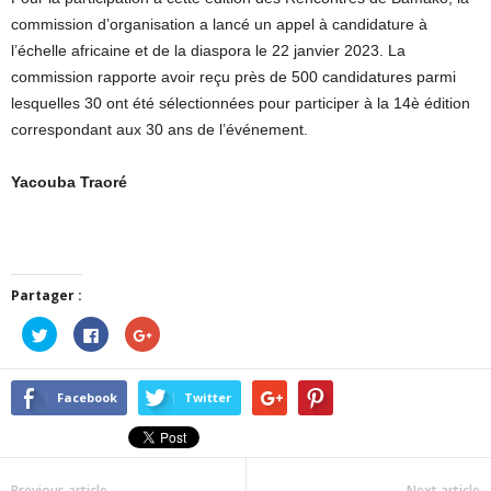
commission d’organisation a lancé un appel à candidature à
l’échelle africaine et de la diaspora le 22 janvier 2023. La
commission rapporte avoir reçu près de 500 candidatures parmi
lesquelles 30 ont été sélectionnées pour participer à la 14è édition
correspondant aux 30 ans de l’événement.
Yacouba Traoré
Partager :
Cliquez
Cliquez
Cliquez
pour
pour
pour
partager
partager
partager
sur
sur
sur
Twitter(ouvre
Facebook(ouvre
Google+
dans
dans
(ouvre
Facebook
Twitter
une
une
dans
nouvelle
nouvelle
une
fenêtre)
fenêtre)
nouvelle
fenêtre)
Previous article
Next article