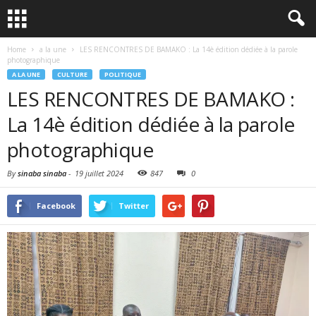
Home
a la une
LES RENCONTRES DE BAMAKO : La 14è édition dédiée à la parole
photographique
A LA UNE
CULTURE
POLITIQUE
LES RENCONTRES DE BAMAKO :
La 14è édition dédiée à la parole
photographique
By
sinaba sinaba
-
19 juillet 2024
847
0
Facebook
Twitter