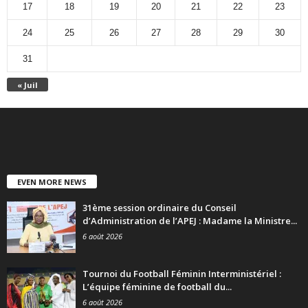
17
18
19
20
21
22
23
24
25
26
27
28
29
30
31
« Juil
EVEN MORE NEWS
31ème session ordinaire du Conseil
d’Administration de l’APEJ : Madame la Ministre...
6 août 2026
Tournoi du Football Féminin Interministériel :
L’équipe féminine de football du...
6 août 2026