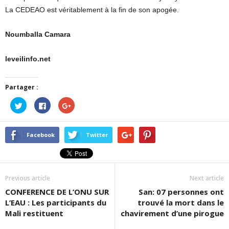
La CEDEAO est véritablement à la fin de son apogée.
Noumballa Camara
leveilinfo.net
Partager :
Cliquez
Cliquez
Cliquez
pour
pour
pour
partager
partager
partager
sur
sur
sur
Twitter(ouvre
Facebook(ouvre
Google+
dans
dans
(ouvre
Facebook
Twitter
une
une
dans
nouvelle
nouvelle
une
fenêtre)
fenêtre)
nouvelle
fenêtre)
Previous article
Next article
CONFERENCE DE L’ONU SUR
San: 07 personnes ont
L’EAU : Les participants du
trouvé la mort dans le
Mali restituent
chavirement d’une pirogue