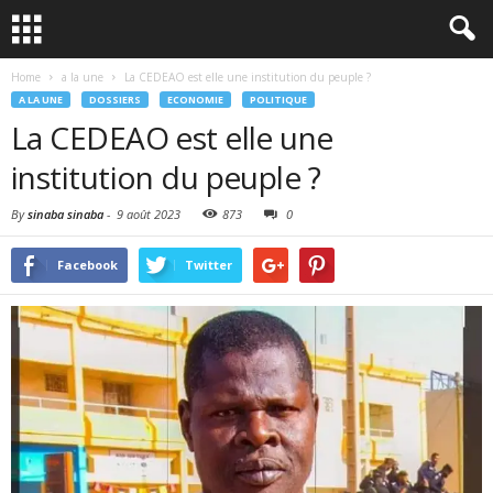
Home
a la une
La CEDEAO est elle une institution du peuple ?
A LA UNE
DOSSIERS
ECONOMIE
POLITIQUE
La CEDEAO est elle une
institution du peuple ?
By
sinaba sinaba
-
9 août 2023
873
0
Facebook
Twitter