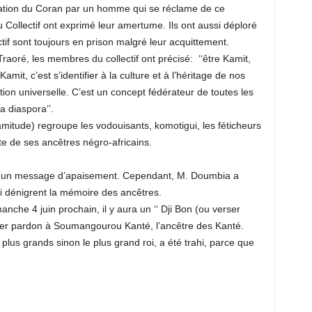
ation du Coran par un homme qui se réclame de ce
u Collectif ont exprimé leur amertume. Ils ont aussi déploré
tif sont toujours en prison malgré leur acquittement.
aoré, les membres du collectif ont précisé: ‘‘être Kamit,
amit, c’est s’identifier à la culture et à l’héritage de nos
ation universelle. C’est un concept fédérateur de toutes les
a diaspora’’.
kamitude) regroupe les vodouisants, komotigui, les féticheurs
te de ses ancêtres négro-africains.
né un message d’apaisement. Cependant, M. Doumbia a
ui dénigrent la mémoire des ancêtres.
che 4 juin prochain, il y aura un ‘‘ Dji Bon (ou verser
nder pardon à Soumangourou Kanté, l’ancêtre des Kanté.
plus grands sinon le plus grand roi, a été trahi, parce que