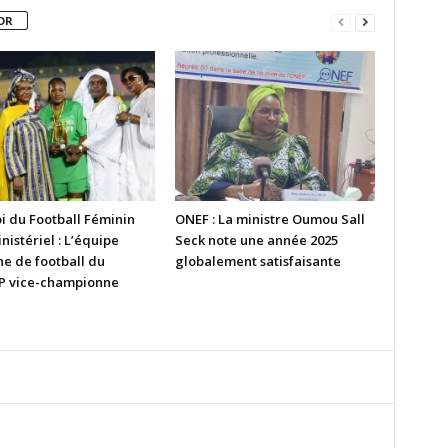
OR
i du Football Féminin
ONEF : La ministre Oumou Sall
nistériel : L’équipe
Seck note une année 2025
ne de football du
globalement satisfaisante
 vice-championne