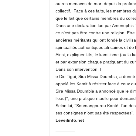
autres menaces de mort depuis la profan
collectif. Face à ces faits, les membres d
que le fait que certains membres du collec
Dans une déclaration lue par Amenophis Tr
ce n’est pas être contre une religion. Etre K
ancêtres méritants qui ont fondé la civilis
spiritualités authentiques africaines et de l
Ainsi, expliquent-ils, le kamitisme (ou la 
et par extension chaque pratiquant du cul
Dans son intervention, l
e Dio Tigui, Sira Missa Doumbia, a don
appelé les Kamit à résister face à ceux q
Sira Missa Doumbia a annoncé que le diman
l’eau)’’, une pratique rituelle pour dema
Selon lui, ‘‘Soumangourou Kanté, l’un des 
ses consignes n’ont pas été respectées’’.
Leveilinfo.net