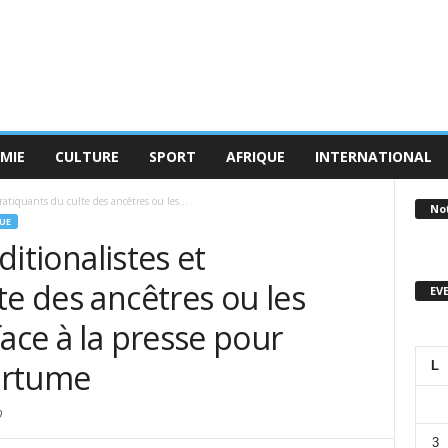
MIE
CULTURE
SPORT
AFRIQUE
INTERNATIONAL
pratiquants du culte des ancêtres ou les...
No
UE
ditionalistes et
te des ancêtres ou les
EV
face à la presse pour
ertume
L
0
3