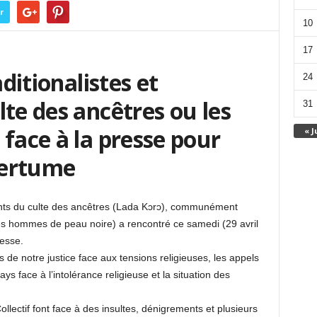
r
10
17
aditionalistes et
24
lte des ancêtres ou les
31
 face à la presse pour
« J
mertume
iquants du culte des ancêtres (Lada Kɔrɔ), communément
s hommes de peau noire) a rencontré ce samedi (29 avril
resse.
ves de notre justice face aux tensions religieuses, les appels
s face à l’intolérance religieuse et la situation des
lectif font face à des insultes, dénigrements et plusieurs