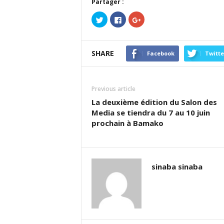
Partager :
Cliquez
Cliquez
Cliquez
pour
pour
pour
partager
partager
partager
sur
sur
sur
Twitter(ouvre
Facebook(ouvre
Google+
dans
dans
(ouvre
SHARE
une
une
dans
Facebook
Twitte
nouvelle
nouvelle
une
fenêtre)
fenêtre)
nouvelle
fenêtre)
Previous article
La deuxième édition du Salon des
Media se tiendra du 7 au 10 juin
prochain à Bamako
sinaba sinaba