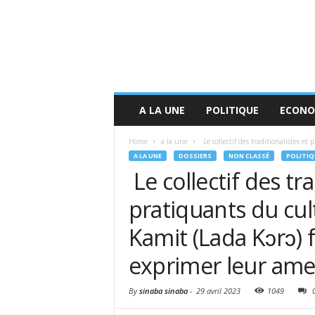
A LA UNE
POLITIQUE
ECONO
Home
a la une
Le collectif des traditionalistes et 
A LA UNE
DOSSIERS
NON CLASSÉ
POLITIQ
Le collectif des tra
pratiquants du cul
Kamit (Lada Kɔrɔ) 
exprimer leur am
By
sinaba sinaba
-
29 avril 2023
1049