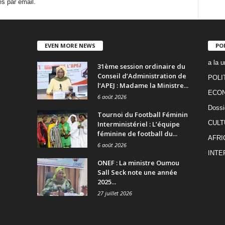
s par email.
EVEN MORE NEWS
PO
a la u
31ème session ordinaire du
Conseil d’Administration de
POLI
l’APEJ : Madame la Ministre...
ECO
6 août 2026
Dossi
Tournoi du Football Féminin
CULT
Interministériel : L’équipe
féminine de football du...
AFRI
6 août 2026
INTE
ONEF : La ministre Oumou
Sall Seck note une année
2025...
27 juillet 2026