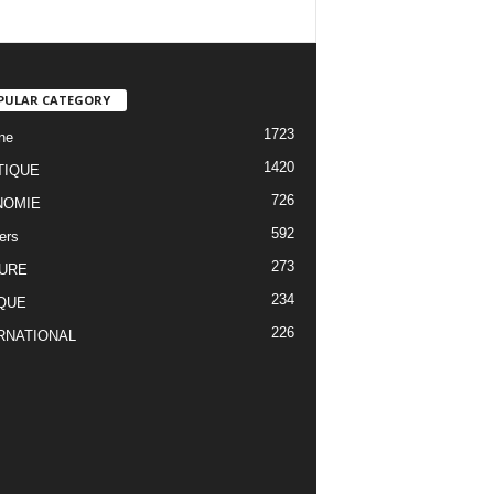
PULAR CATEGORY
1723
ne
1420
TIQUE
726
NOMIE
592
ers
273
URE
234
QUE
226
RNATIONAL