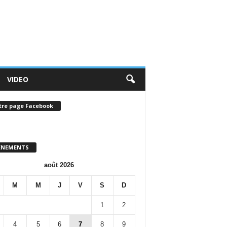
VIDEO
tre page Facebook
ENEMENTS
août 2026
M
M
J
V
S
D
1
2
4
5
6
7
8
9