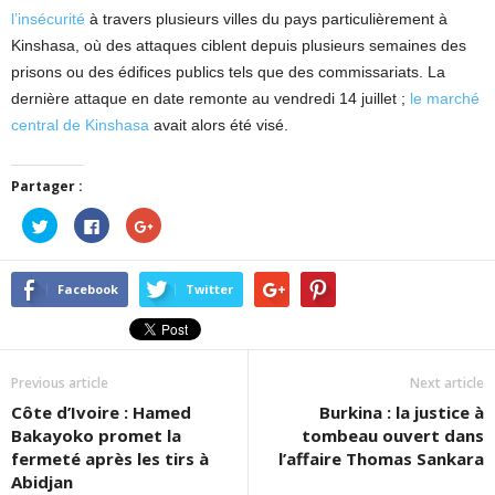
l’insécurité
à travers plusieurs villes du pays particulièrement à
Kinshasa, où des attaques ciblent depuis plusieurs semaines des
prisons ou des édifices publics tels que des commissariats. La
dernière attaque en date remonte au vendredi 14 juillet ;
le marché
central de Kinshasa
avait alors été visé.
Partager :
Cliquez
Cliquez
Cliquez
pour
pour
pour
partager
partager
partager
sur
sur
sur
Twitter(ouvre
Facebook(ouvre
Google+
dans
dans
(ouvre
Facebook
Twitter
une
une
dans
nouvelle
nouvelle
une
fenêtre)
fenêtre)
nouvelle
fenêtre)
Previous article
Next article
Côte d’Ivoire : Hamed
Burkina : la justice à
Bakayoko promet la
tombeau ouvert dans
fermeté après les tirs à
l’affaire Thomas Sankara
Abidjan