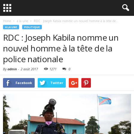
Home
a la une
RDC : Joseph Kabila nomme un nouvel homme à la tête de...
A LA UNE
POLITIQUE
RDC : Joseph Kabila nomme un
nouvel homme à la tête de la
police nationale
By
admin
-
2 août 2017
1271
0
Facebook
Twitter