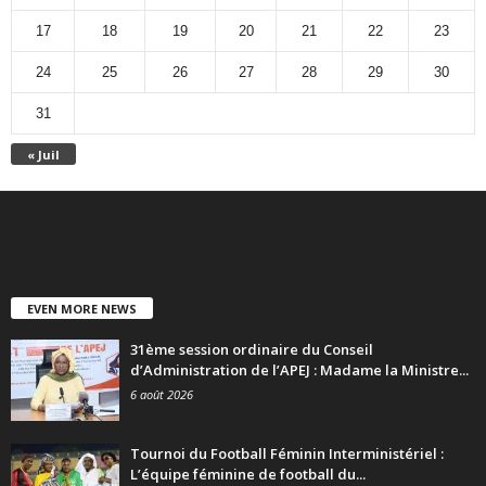
17
18
19
20
21
22
23
24
25
26
27
28
29
30
31
« Juil
EVEN MORE NEWS
31ème session ordinaire du Conseil
d’Administration de l’APEJ : Madame la Ministre...
6 août 2026
Tournoi du Football Féminin Interministériel :
L’équipe féminine de football du...