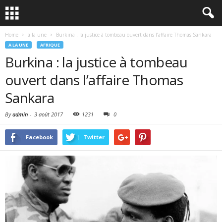
Home
a la une
Burkina : la justice à tombeau ouvert dans l’affaire Thomas Sankara
A LA UNE
AFRIQUE
Burkina : la justice à tombeau
ouvert dans l’affaire Thomas
Sankara
By
admin
-
3 août 2017
1231
0
Facebook
Twitter