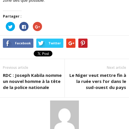
zone dès que possible.
Partager :
Cliquez
Cliquez
Cliquez
pour
pour
pour
partager
partager
partager
sur
sur
sur
Twitter(ouvre
Facebook(ouvre
Google+
dans
dans
(ouvre
Facebook
Twitter
une
une
dans
nouvelle
nouvelle
une
fenêtre)
fenêtre)
nouvelle
fenêtre)
Previous article
Next article
RDC : Joseph Kabila nomme
Le Niger veut mettre fin à
un nouvel homme à la tête
la ruée vers l’or dans le
de la police nationale
sud-ouest du pays