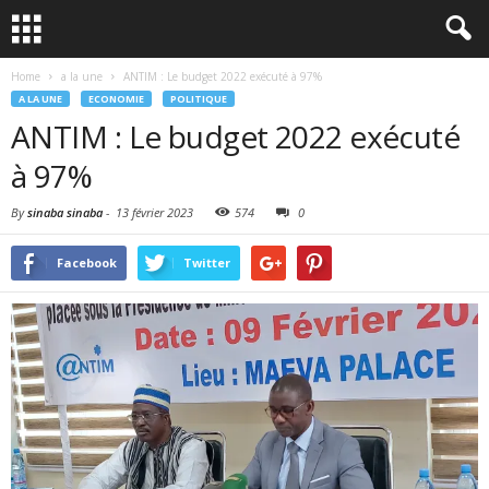
Home
a la une
ANTIM : Le budget 2022 exécuté à 97%
A LA UNE
ECONOMIE
POLITIQUE
ANTIM : Le budget 2022 exécuté
à 97%
By
sinaba sinaba
-
13 février 2023
574
0
Facebook
Twitter