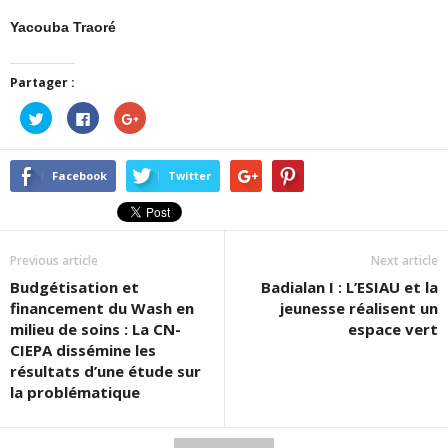
Yacouba Traoré
Partager :
Cliquez
Cliquez
Cliquez
pour
pour
pour
partager
partager
partager
sur
sur
sur
Twitter(ouvre
Facebook(ouvre
Google+
dans
dans
(ouvre
Facebook
Twitter
une
une
dans
nouvelle
nouvelle
une
fenêtre)
fenêtre)
nouvelle
fenêtre)
Previous article
Next article
Budgétisation et
Badialan I : L’ESIAU et la
financement du Wash en
jeunesse réalisent un
milieu de soins : La CN-
espace vert
CIEPA dissémine les
résultats d’une étude sur
la problématique