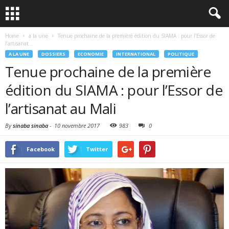
Home
a la une
Tenue prochaine de la première édition du SIAMA : pour l’Essor de
l’artisanat...
A LA UNE
DOSSIERS
ECONOMIE
INTERNATIONAL
POLITIQUE
Tenue prochaine de la première
édition du SIAMA : pour l’Essor de
l’artisanat au Mali
By
sinaba sinaba
-
10 novembre 2017
983
0
Facebook
Twitter