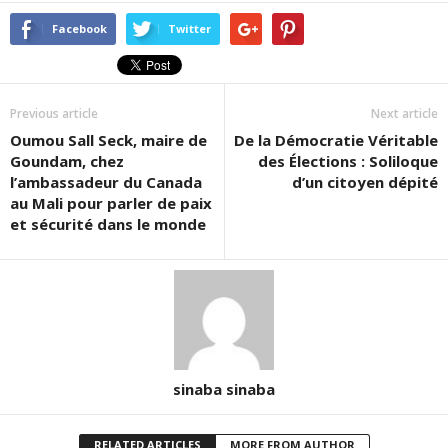
sur
sur
sur
Twitter(ouvre
Facebook(ouvre
Google+
dans
dans
(ouvre
Facebook
Twitter
une
une
dans
nouvelle
nouvelle
une
fenêtre)
fenêtre)
nouvelle
fenêtre)
Previous article
Next article
Oumou Sall Seck, maire de
De la Démocratie Véritable
Goundam, chez
des Élections : Soliloque
l’ambassadeur du Canada
d’un citoyen dépité
au Mali pour parler de paix
et sécurité dans le monde
sinaba sinaba
RELATED ARTICLES
MORE FROM AUTHOR