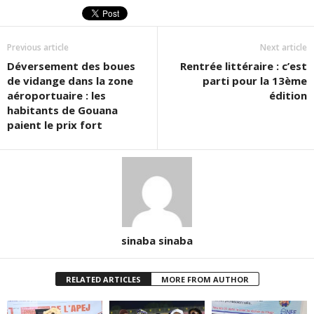
nouvelle
nouvelle
une
fenêtre)
fenêtre)
nouvelle
fenêtre)
Previous article
Next article
Déversement des boues
Rentrée littéraire : c’est
de vidange dans la zone
parti pour la 13ème
aéroportuaire : les
édition
habitants de Gouana
paient le prix fort
sinaba sinaba
RELATED ARTICLES
MORE FROM AUTHOR