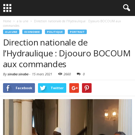
Home
a la une
Direction nationale de l’Hydraulique : Djoouro BOCOUM aux
commandes
A LA UNE
ECONOMIE
POLITIQUE
PORTRAIT
Direction nationale de
l’Hydraulique : Djoouro BOCOUM
aux commandes
By
sinaba sinaba
-
15 mars 2021
2660
0
Facebook
Twitter