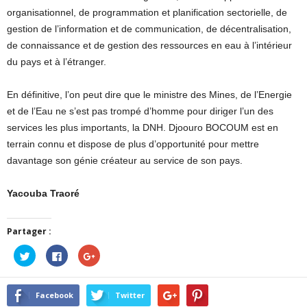
organisationnel, de programmation et planification sectorielle, de
gestion de l’information et de communication, de décentralisation,
de connaissance et de gestion des ressources en eau à l’intérieur
du pays et à l’étranger.
En définitive, l’on peut dire que le ministre des Mines, de l’Energie
et de l’Eau ne s’est pas trompé d’homme pour diriger l’un des
services les plus importants, la DNH. Djoouro BOCOUM est en
terrain connu et dispose de plus d’opportunité pour mettre
davantage son génie créateur au service de son pays.
Yacouba Traoré
Partager :
Cliquez
Cliquez
Cliquez
pour
pour
pour
partager
partager
partager
sur
sur
sur
Twitter(ouvre
Facebook(ouvre
Google+
dans
dans
(ouvre
Facebook
Twitter
une
une
dans