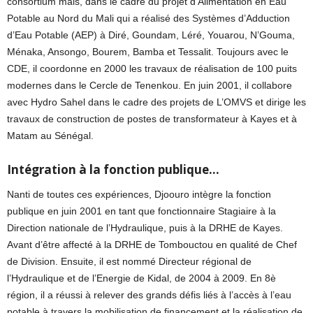
consortium mais, dans le cadre du projet d’Alimentation en Eau
Potable au Nord du Mali qui a réalisé des Systèmes d’Adduction
d’Eau Potable (AEP) à Diré, Goundam, Léré, Youarou, N’Gouma,
Ménaka, Ansongo, Bourem, Bamba et Tessalit. Toujours avec le
CDE, il coordonne en 2000 les travaux de réalisation de 100 puits
modernes dans le Cercle de Tenenkou. En juin 2001, il collabore
avec Hydro Sahel dans le cadre des projets de L’OMVS et dirige les
travaux de construction de postes de transformateur à Kayes et à
Matam au Sénégal.
Intégration à la fonction publique…
Nanti de toutes ces expériences, Djoouro intègre la fonction
publique en juin 2001 en tant que fonctionnaire Stagiaire à la
Direction nationale de l’Hydraulique, puis à la DRHE de Kayes.
Avant d’être affecté à la DRHE de Tombouctou en qualité de Chef
de Division. Ensuite, il est nommé Directeur régional de
l’Hydraulique et de l’Energie de Kidal, de 2004 à 2009. En 8è
région, il a réussi à relever des grands défis liés à l’accès à l’eau
potable à travers la mobilisation de financement et la réalisation de