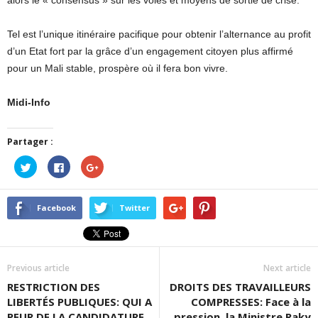
Tel est l’unique itinéraire pacifique pour obtenir l’alternance au profit
d’un Etat fort par la grâce d’un engagement citoyen plus affirmé
pour un Mali stable, prospère où il fera bon vivre.
Midi-Info
Partager :
Cliquez
Cliquez
Cliquez
pour
pour
pour
partager
partager
partager
sur
sur
sur
Twitter(ouvre
Facebook(ouvre
Google+
dans
dans
(ouvre
Facebook
Twitter
une
une
dans
nouvelle
nouvelle
une
fenêtre)
fenêtre)
nouvelle
fenêtre)
Previous article
Next article
RESTRICTION DES
DROITS DES TRAVAILLEURS
LIBERTÉS PUBLIQUES: QUI A
COMPRESSES: Face à la
PEUR DE LA CANDIDATURE
pression, la Ministre Raky