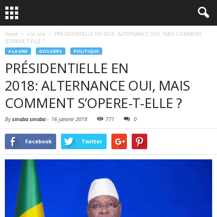
Home
a la une
PRÉSIDENTIELLE EN 2018: ALTERNANCE OUI, MAIS COMMENT
S’OPERE-T-ELLE ?
A LA UNE
DOSSIERS
POLITIQUE
PRÉSIDENTIELLE EN
2018: ALTERNANCE OUI, MAIS
COMMENT S’OPERE-T-ELLE ?
By
sinaba sinaba
-
16 janvier 2018
771
0
Facebook
Twitter