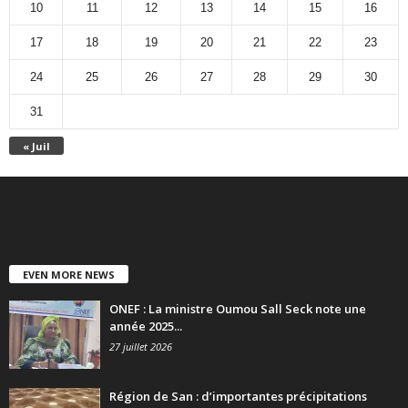
10
11
12
13
14
15
16
17
18
19
20
21
22
23
24
25
26
27
28
29
30
31
« Juil
EVEN MORE NEWS
ONEF : La ministre Oumou Sall Seck note une
année 2025...
27 juillet 2026
Région de San : d’importantes précipitations