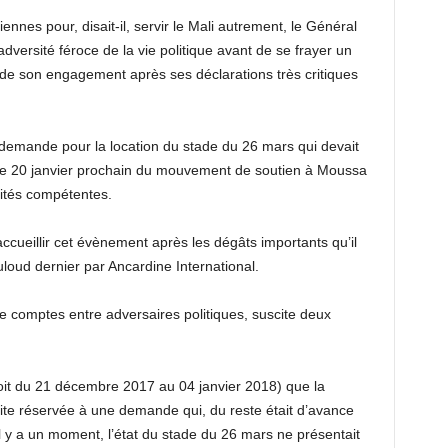
nes pour, disait-il, servir le Mali autrement, le Général
dversité féroce de la vie politique avant de se frayer un
s de son engagement après ses déclarations très critiques
 demande pour la location du stade du 26 mars qui devait
l le 20 janvier prochain du mouvement de soutien à Moussa
rités compétentes.
’accueillir cet évènement après les dégâts importants qu’il
uloud dernier par Ancardine International.
de comptes entre adversaires politiques, suscite deux
oit du 21 décembre 2017 au 04 janvier 2018) que la
suite réservée à une demande qui, du reste était d’avance
 y a un moment, l’état du stade du 26 mars ne présentait