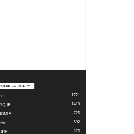
PULAR CATEGORY
1721
ne
1419
TIQUE
725
NOMIE
592
ers
273
URE