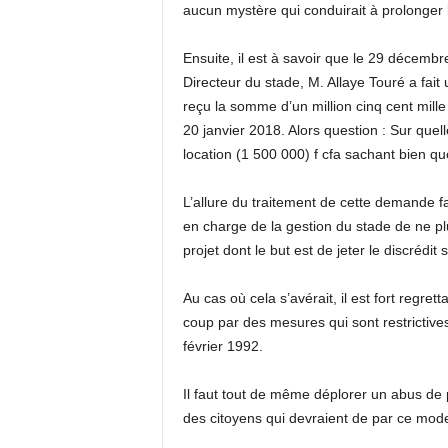
aucun mystère qui conduirait à prolonger l
Ensuite, il est à savoir que le 29 décemb
Directeur du stade, M. Allaye Touré a fai
reçu la somme d’un million cinq cent mill
20 janvier 2018. Alors question : Sur quel
location (1 500 000) f cfa sachant bien q
L’allure du traitement de cette demande fai
en charge de la gestion du stade de ne pl
projet dont le but est de jeter le discrédit s
Au cas où cela s’avérait, il est fort regre
coup par des mesures qui sont restrictives
février 1992.
Il faut tout de même déplorer un abus de p
des citoyens qui devraient de par ce mod