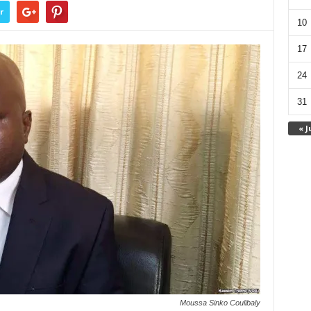
r
10
17
24
31
« J
Moussa Sinko Coulibaly