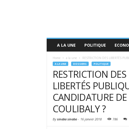
A LA UNE
POLITIQUE
ECONO
Home
a la une
RESTRICTION DES LIBERTÉS PUB
A LA UNE
DOSSIERS
POLITIQUE
RESTRICTION DES
LIBERTÉS PUBLIQU
CANDIDATURE DE
COULIBALY ?
By
sinaba sinaba
-
16 janvier 2018
786