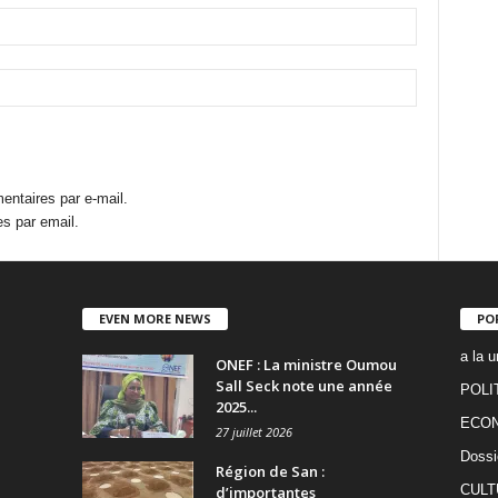
ntaires par e-mail.
s par email.
EVEN MORE NEWS
PO
a la u
ONEF : La ministre Oumou
Sall Seck note une année
POLI
2025...
ECO
27 juillet 2026
Dossi
Région de San :
CULT
d’importantes