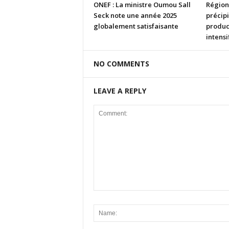
ONEF : La ministre Oumou Sall
Région
Seck note une année 2025
précipi
globalement satisfaisante
product
intensi
NO COMMENTS
LEAVE A REPLY