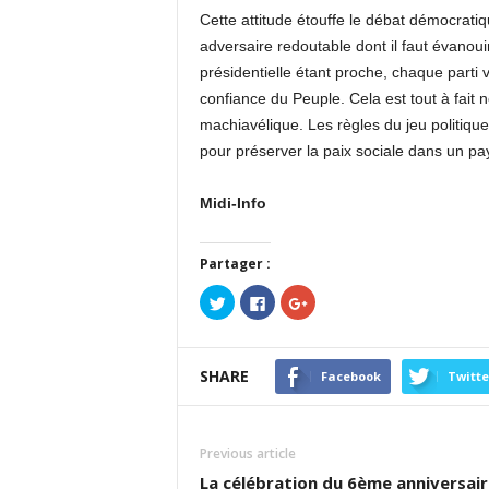
Cette attitude étouffe le débat démocrat
adversaire redoutable dont il faut évanoui
présidentielle étant proche, chaque parti 
confiance du Peuple. Cela est tout à fait 
machiavélique. Les règles du jeu politique
pour préserver la paix sociale dans un pay
Midi-Info
Partager :
Cliquez
Cliquez
Cliquez
pour
pour
pour
partager
partager
partager
sur
sur
sur
Twitter(ouvre
Facebook(ouvre
Google+
dans
dans
(ouvre
SHARE
une
une
dans
Facebook
Twitte
nouvelle
nouvelle
une
fenêtre)
fenêtre)
nouvelle
fenêtre)
Previous article
La célébration du 6ème anniversair