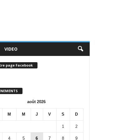
VIDEO
tre page Facebook
ENEMENTS
août 2026
M
M
J
V
S
D
1
2
4
5
6
7
8
9