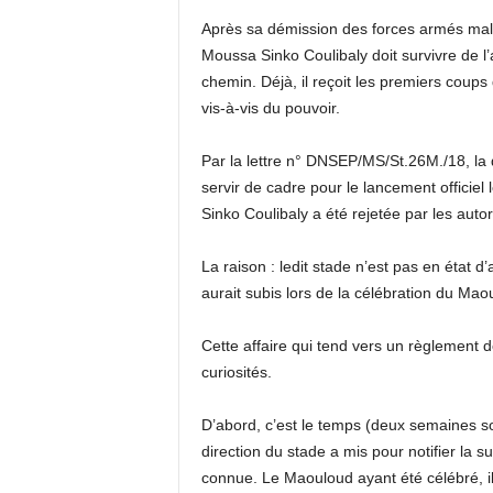
Après sa démission des forces armés malien
Moussa Sinko Coulibaly doit survivre de l’a
chemin. Déjà, il reçoit les premiers coup
vis-à-vis du pouvoir.
Par la lettre n° DNSEP/MS/St.26M./18, la
servir de cadre pour le lancement officie
Sinko Coulibaly a été rejetée par les auto
La raison : ledit stade n’est pas en état d
aurait subis lors de la célébration du Mao
Cette affaire qui tend vers un règlement 
curiosités.
D’abord, c’est le temps (deux semaines s
direction du stade a mis pour notifier la 
connue. Le Maouloud ayant été célébré, il