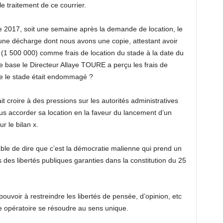
e traitement de ce courrier.
re 2017, soit une semaine après la demande de location, le
t une décharge dont nous avons une copie, attestant avoir
e (1 500 000) comme frais de location du stade à la date du
le base le Directeur Allaye TOURE a perçu les frais de
ue le stade était endommagé ?
t croire à des pressions sur les autorités administratives
us accorder sa location en la faveur du lancement d’un
ur le bilan x.
ttable de dire que c’est la démocratie malienne qui prend un
 des libertés publiques garanties dans la constitution du 25
ouvoir à restreindre les libertés de pensée, d’opinion, etc
e opératoire se résoudre au sens unique.