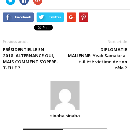
pour
pour
pour
partager
partager
partager
sur
sur
sur
Twitter(ouvre
Facebook(ouvre
Google+
dans
dans
(ouvre
Facebook
Twitter
une
une
dans
nouvelle
nouvelle
une
fenêtre)
fenêtre)
nouvelle
fenêtre)
Previous article
Next article
PRÉSIDENTIELLE EN
DIPLOMATIE
2018: ALTERNANCE OUI,
MALIENNE: Yeah Samake a-
MAIS COMMENT S’OPERE-
t-il été victime de son
T-ELLE ?
zèle ?
sinaba sinaba