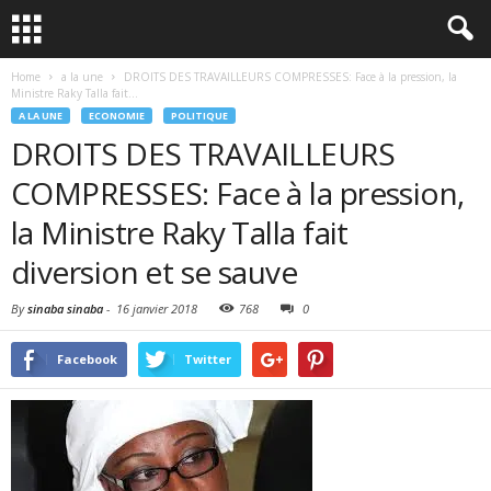
Home
a la une
DROITS DES TRAVAILLEURS COMPRESSES: Face à la pression, la
Ministre Raky Talla fait...
A LA UNE
ECONOMIE
POLITIQUE
DROITS DES TRAVAILLEURS
COMPRESSES: Face à la pression,
la Ministre Raky Talla fait
diversion et se sauve
By
sinaba sinaba
-
16 janvier 2018
768
0
Facebook
Twitter