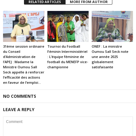
RELATED ARTICLES
MORE FROM AUTHOR
31ème session ordinaire
Tournoi du Football
ONEF : La ministre
du Conseil
Féminin Interministériel
Oumou Sall Seck note
d’Administration de
: L’équipe féminine de
une année 2025
l’APEJ : Madame la
football du MENEFP vice-
globalement
Ministre Oumou Sall
championne
satisfaisante
Seck appelle à renforcer
l’efficacité des actions
en faveur de l’emploi...
NO COMMENTS
LEAVE A REPLY