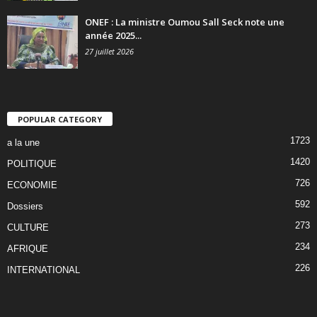
ONEF : La ministre Oumou Sall Seck note une
année 2025...
27 juillet 2026
POPULAR CATEGORY
1723
a la une
1420
POLITIQUE
726
ECONOMIE
592
Dossiers
273
CULTURE
234
AFRIQUE
226
INTERNATIONAL