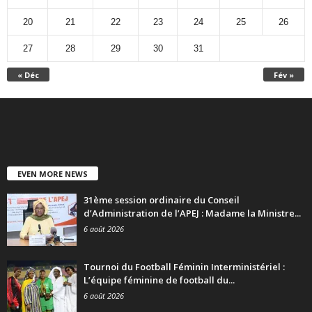
20
21
22
23
24
25
26
27
28
29
30
31
« Déc
Fév »
EVEN MORE NEWS
31ème session ordinaire du Conseil
d’Administration de l’APEJ : Madame la Ministre...
6 août 2026
Tournoi du Football Féminin Interministériel :
L’équipe féminine de football du...
6 août 2026