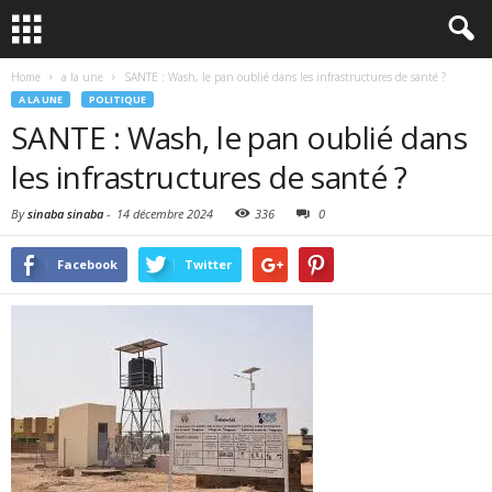
Home
a la une
SANTE : Wash, le pan oublié dans les infrastructures de santé ?
A LA UNE
POLITIQUE
SANTE : Wash, le pan oublié dans
les infrastructures de santé ?
By
sinaba sinaba
-
14 décembre 2024
336
0
Facebook
Twitter