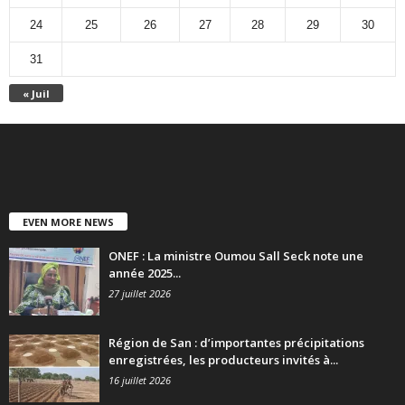
24
25
26
27
28
29
30
31
« Juil
EVEN MORE NEWS
ONEF : La ministre Oumou Sall Seck note une
année 2025...
27 juillet 2026
Région de San : d’importantes précipitations
enregistrées, les producteurs invités à...
16 juillet 2026