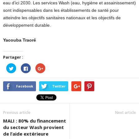
eau d’ici 2030. Les services Wash (eau, hygiène et assainissement)
sont indispensables dans les établissements de santé pour
atteindre les objectifs sanitaires nationaux et les objectifs de
développement durable.
Yacouba Traoré
Partager :
Cliquez
Cliquez
Cliquez
pour
pour
pour
partager
partager
partager
sur
sur
sur
Twitter(ouvre
Facebook(ouvre
Google+
dans
dans
(ouvre
Facebook
Twitter
une
une
dans
nouvelle
nouvelle
une
fenêtre)
fenêtre)
nouvelle
fenêtre)
Previous article
Next article
MALI : 80% du financement
du secteur Wash provient
de l’aide extérieure