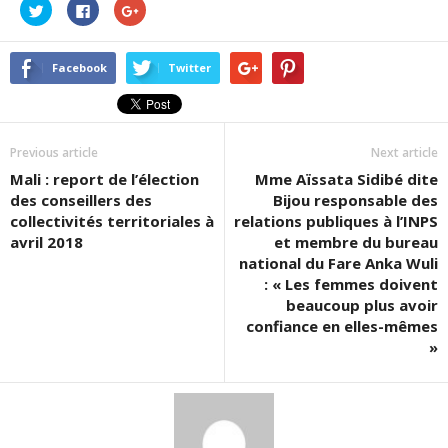
Cliquez
Cliquez
Cliquez
pour
pour
pour
partager
partager
partager
sur
sur
sur
Twitter(ouvre
Facebook(ouvre
Google+
dans
dans
(ouvre
Facebook
Twitter
une
une
dans
nouvelle
nouvelle
une
fenêtre)
fenêtre)
nouvelle
fenêtre)
Previous article
Next article
Mali : report de l’élection
Mme Aïssata Sidibé dite
des conseillers des
Bijou responsable des
collectivités territoriales à
relations publiques à l’INPS
avril 2018
et membre du bureau
national du Fare Anka Wuli
: « Les femmes doivent
beaucoup plus avoir
confiance en elles-mêmes
»