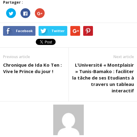
Partager :
Cliquez
Cliquez
Cliquez
pour
pour
pour
partager
partager
partager
sur
sur
sur
Twitter(ouvre
Facebook(ouvre
Google+
dans
dans
(ouvre
Facebook
Twitter
une
une
dans
nouvelle
nouvelle
une
fenêtre)
fenêtre)
nouvelle
fenêtre)
Previous article
Next article
Chronique de Ida Ko Ten :
L’Université « Montplaisir
Vive le Prince du jour !
» Tunis-Bamako : faciliter
la tâche de ses Etudiants à
travers un tableau
interactif