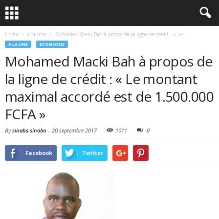
Home
a la une
Mohamed Macki Bah à propos de la ligne de crédit : « Le...
A LA UNE
ECONOMIE
Mohamed Macki Bah à propos de
la ligne de crédit : « Le montant
maximal accordé est de 1.500.000
FCFA »
By
sinaba sinaba
-
20 septembre 2017
1011
0
Facebook
Twitter