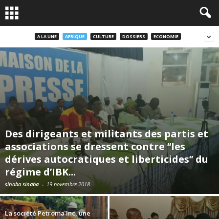
A LA UNE
AFRIQUE
CULTURE
DOSSIERS
ECONOMIE
Des dirigeants et militants des partis et
associations se dressent contre ‘‘les
dérives autocratiques et liberticides’’ du
régime d’IBK...
sinaba sinaba
-
19 novembre 2018
La société Petroma Inc, une