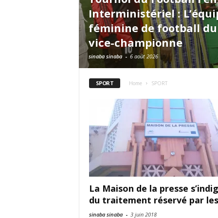
Interministériel : L’équ
féminine de football d
vice-championne
sinaba sinaba
-
6 août 2026
SPORT
Home
SPORT
La Maison de la presse s’indi
du traitement réservé par les.
sinaba sinaba
-
3 juin 2018