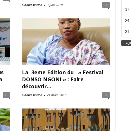
sinaba sinaba
-
3 juin 2018
0
17
24
31
« J
us
La 3eme Edition du » Festival
a
DONSO NGONI » : Faire
découvrir...
0
sinaba sinaba
-
21 mars 2018
0