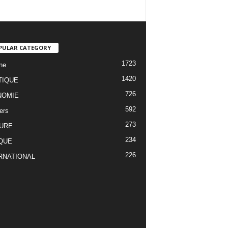
PULAR CATEGORY
1723
ne
1420
TIQUE
726
NOMIE
592
ers
273
URE
234
QUE
226
RNATIONAL