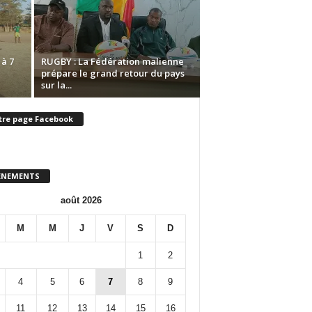
à 7
RUGBY : La Fédération malienne
prépare le grand retour du pays
sur la...
tre page Facebook
ENEMENTS
août 2026
M
M
J
V
S
D
1
2
4
5
6
7
8
9
11
12
13
14
15
16