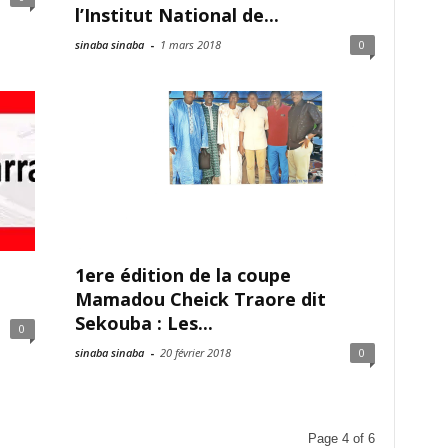
l’Institut National de...
sinaba sinaba
-
1 mars 2018
0
1ere édition de la coupe
Mamadou Cheick Traore dit
Sekouba : Les...
0
sinaba sinaba
-
20 février 2018
0
Page 4 of 6