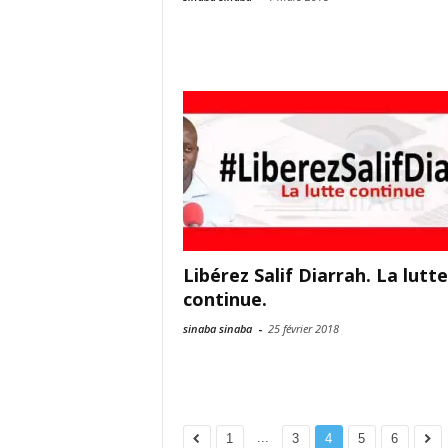
Libérez Salif Diarrah. La lutte
continue.
sinaba sinaba
-
25 février 2018
...
1
3
4
5
6