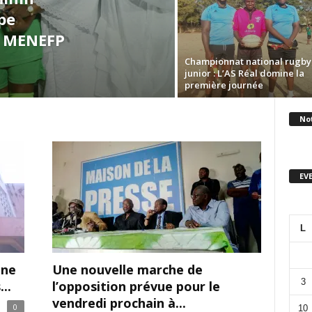
ipe
u MENEFP
Championnat national rugby 
junior : L’AS Réal domine la
première journée
No
EV
L
gne
Une nouvelle marche de
3
..
l’opposition prévue pour le
vendredi prochain à...
0
10