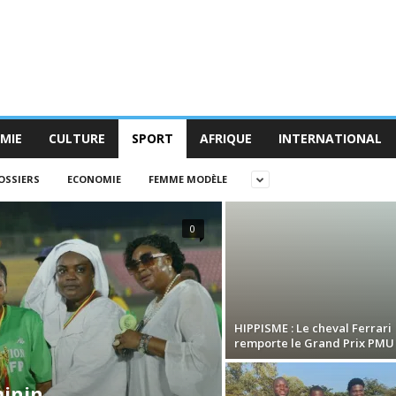
MIE
CULTURE
SPORT
AFRIQUE
INTERNATIONAL
OSSIERS
ECONOMIE
FEMME MODÈLE
0
HIPPISME : Le cheval Ferrari
remporte le Grand Prix PMU
minin