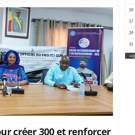
10
17
24
31
« J
our créer 300 et renforcer