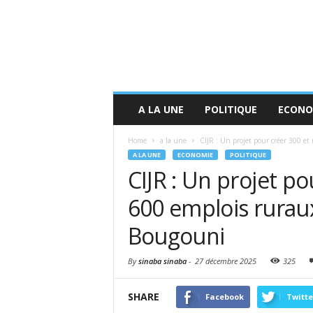
A LA UNE
POLITIQUE
ECONO
Home
a la une
CIJR : Un projet pour créer 300 et 
A LA UNE
ECONOMIE
POLITIQUE
CIJR : Un projet po
600 emplois ruraux
Bougouni
By
sinaba sinaba
-
27 décembre 2025
325
SHARE
Facebook
Twitte