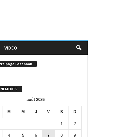
VIDEO
tre page Facebook
ENEMENTS
août 2026
M
M
J
V
S
D
1
2
4
5
6
7
8
9