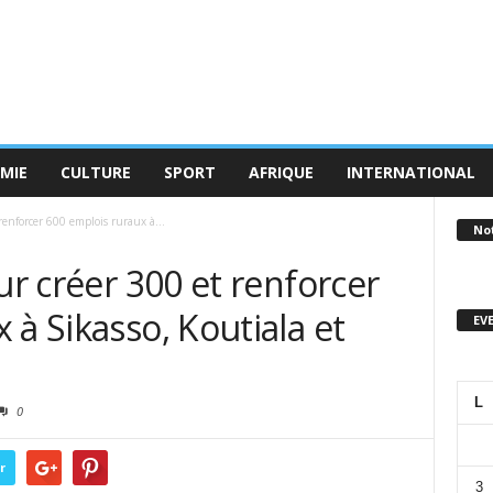
MIE
CULTURE
SPORT
AFRIQUE
INTERNATIONAL
renforcer 600 emplois ruraux à...
No
ur créer 300 et renforcer
 à Sikasso, Koutiala et
EV
L
0
r
3