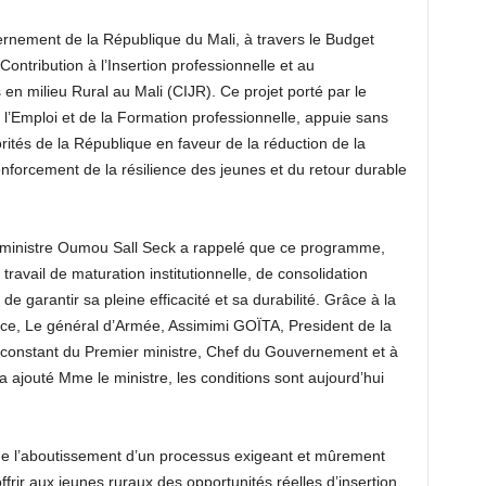
ernement de la République du Mali, à travers le Budget
 Contribution à l’Insertion professionnelle et au
en milieu Rural au Mali (CIJR). Ce projet porté par le
e l’Emploi et de la Formation professionnelle, appuie sans
orités de la République en faveur de la réduction de la
enforcement de la résilience des jeunes et du retour durable
 ministre Oumou Sall Seck a rappelé que ce programme,
ravail de maturation institutionnelle, de consolidation
de garantir sa pleine efficacité et sa durabilité. Grâce à la
nce, Le général d’Armée, Assimimi GOÏTA, President de la
t constant du Premier ministre, Chef du Gouvernement et à
 ajouté Mme le ministre, les conditions sont aujourd’hui
ue l’aboutissement d’un processus exigeant et mûrement
offrir aux jeunes ruraux des opportunités réelles d’insertion