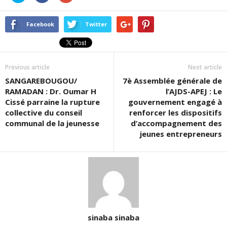
partager
partager
partager
sur
sur
sur
Twitter(ouvre
Facebook(ouvre
Google+
dans
dans
(ouvre
Facebook
Twitter
une
une
dans
nouvelle
nouvelle
une
fenêtre)
fenêtre)
nouvelle
fenêtre)
Previous article
Next article
SANGAREBOUGOU/
7è Assemblée générale de
RAMADAN : Dr. Oumar H
l’AJDS-APEJ : Le
Cissé parraine la rupture
gouvernement engagé à
collective du conseil
renforcer les dispositifs
communal de la jeunesse
d’accompagnement des
jeunes entrepreneurs
sinaba sinaba