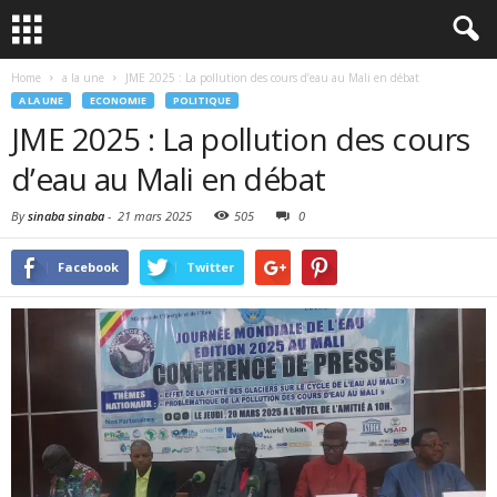
Home
a la une
JME 2025 : La pollution des cours d’eau au Mali en débat
A LA UNE
ECONOMIE
POLITIQUE
JME 2025 : La pollution des cours
d’eau au Mali en débat
By
sinaba sinaba
-
21 mars 2025
505
0
Facebook
Twitter