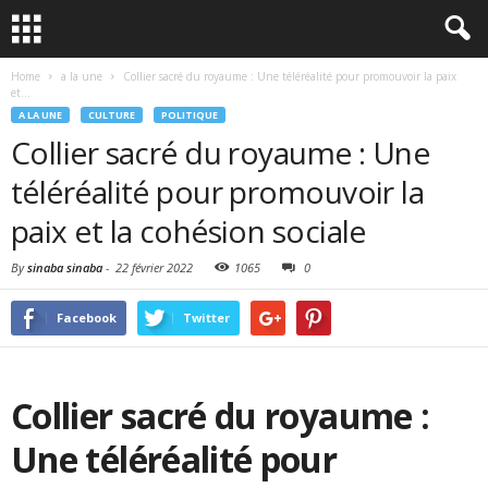
Home
a la une
Collier sacré du royaume : Une téléréalité pour promouvoir la paix
et...
A LA UNE
CULTURE
POLITIQUE
Collier sacré du royaume : Une
téléréalité pour promouvoir la
paix et la cohésion sociale
By
sinaba sinaba
-
22 février 2022
1065
0
Facebook
Twitter
Collier sacré du royaume :
Une téléréalité pour