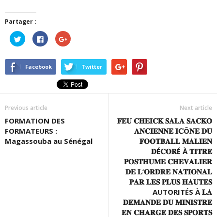
Partager :
Cliquez
Cliquez
Cliquez
pour
pour
pour
partager
partager
partager
sur
sur
sur
Twitter(ouvre
Facebook(ouvre
Google+
dans
dans
(ouvre
Facebook
Twitter
une
une
dans
nouvelle
nouvelle
une
fenêtre)
fenêtre)
nouvelle
fenêtre)
Previous article
Next article
FORMATION DES
𝐅𝐄𝐔 𝐂𝐇𝐄𝐈𝐂𝐊 𝐒𝐀𝐋𝐀 𝐒𝐀𝐂𝐊𝐎
FORMATEURS :
𝐀𝐍𝐂𝐈𝐄𝐍𝐍𝐄 𝐈𝐂Ô𝐍𝐄 𝐃𝐔
Magassouba au Sénégal
𝐅𝐎𝐎𝐓𝐁𝐀𝐋𝐋 𝐌𝐀𝐋𝐈𝐄𝐍
𝐃É𝐂𝐎𝐑É À 𝐓𝐈𝐓𝐑𝐄
𝐏𝐎𝐒𝐓𝐇𝐔𝐌𝐄 𝐂𝐇𝐄𝐕𝐀𝐋𝐈𝐄𝐑
𝐃𝐄 𝐋’𝐎𝐑𝐃𝐑𝐄 𝐍𝐀𝐓𝐈𝐎𝐍𝐀𝐋
𝐏𝐀𝐑 𝐋𝐄𝐒 𝐏𝐋𝐔𝐒 𝐇𝐀𝐔𝐓𝐄𝐒
AUTORITÉS À 𝐋𝐀
𝐃𝐄𝐌𝐀𝐍𝐃𝐄 𝐃𝐔 𝐌𝐈𝐍𝐈𝐒𝐓𝐑𝐄
𝐄𝐍 𝐂𝐇𝐀𝐑𝐆𝐄 𝐃𝐄𝐒 𝐒𝐏𝐎𝐑𝐓𝐒