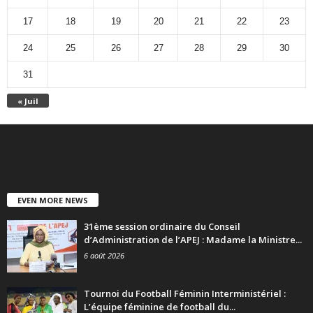
17
18
19
20
21
22
23
24
25
26
27
28
29
30
31
« Juil
EVEN MORE NEWS
31ème session ordinaire du Conseil
d’Administration de l’APEJ : Madame la Ministre...
6 août 2026
Tournoi du Football Féminin Interministériel :
L’équipe féminine de football du...