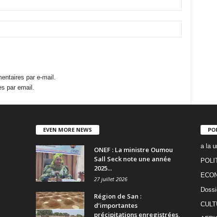
ntaires par e-mail.
s par email.
EVEN MORE NEWS
PO
a la u
ONEF : La ministre Oumou
Sall Seck note une année
POLI
2025...
ECO
27 juillet 2026
Dossi
Région de San :
CULT
d’importantes
précipitations enregistrées,