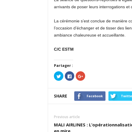
arrivants de poser leurs interrogations et
La cérémonie s’est conclue de manière conv
l’occasion d’échanger et de tisser des li
ambiance chaleureuse et accueillante.
C/C ESTM
Partager :
Cliquez
Cliquez
Cliquez
pour
pour
pour
partager
partager
partager
sur
sur
sur
Twitter(ouvre
Facebook(ouvre
Google+
dans
dans
(ouvre
SHARE
une
une
dans
Facebook
Twitte
nouvelle
nouvelle
une
fenêtre)
fenêtre)
nouvelle
fenêtre)
Previous article
MALI AIRLINES : L’opérationnalisati
en mire