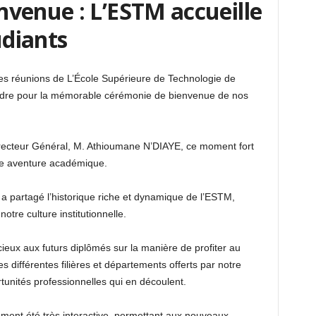
venue : L’ESTM accueille
diants
es réunions de L’École Supérieure de Technologie de
adre pour la mémorable cérémonie de bienvenue de nos
irecteur Général, M. Athioumane N’DIAYE, ce moment fort
le aventure académique.
a partagé l’historique riche et dynamique de l’ESTM,
otre culture institutionnelle.
ieux aux futurs diplômés sur la manière de profiter au
 différentes filières et départements offerts par notre
tunités professionnelles qui en découlent.
ent été très interactive, permettant aux nouveaux