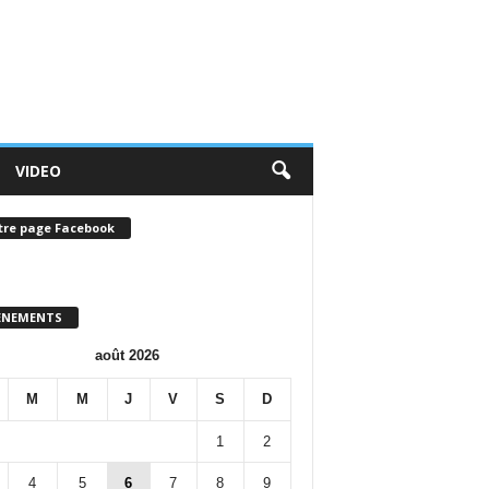
VIDEO
tre page Facebook
ENEMENTS
août 2026
M
M
J
V
S
D
1
2
4
5
6
7
8
9