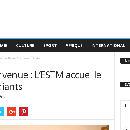
MIE
CULTURE
SPORT
AFRIQUE
INTERNATIONAL
accueille ses Nouveaux Étudiants
No
venue : L’ESTM accueille
iants
EV
0
L
r
3