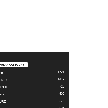
PULAR CATEGORY
1721
ne
1419
TIQUE
725
NOMIE
592
ers
273
URE