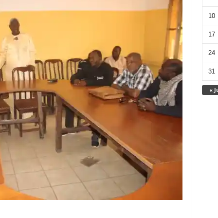
10
17
24
31
« J