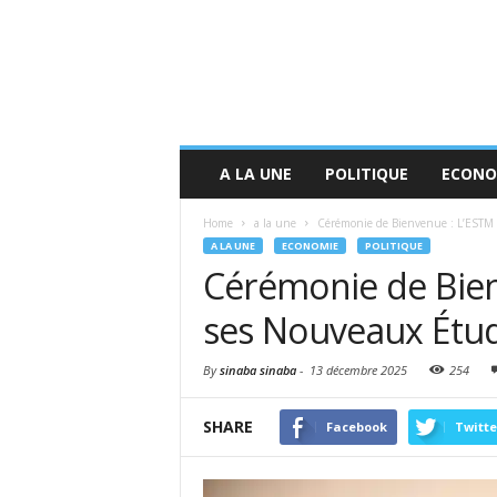
A LA UNE
POLITIQUE
ECONO
Home
a la une
Cérémonie de Bienvenue : L’ESTM 
A LA UNE
ECONOMIE
POLITIQUE
Cérémonie de Bien
ses Nouveaux Étud
By
sinaba sinaba
-
13 décembre 2025
254
SHARE
Facebook
Twitte