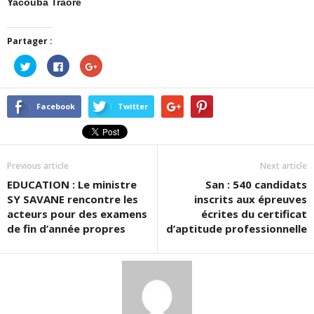
Yacouba Traoré
Partager :
Cliquez
Cliquez
Cliquez
pour
pour
pour
partager
partager
partager
sur
sur
sur
Twitter(ouvre
Facebook(ouvre
Google+
dans
dans
(ouvre
Facebook
Twitter
une
une
dans
nouvelle
nouvelle
une
fenêtre)
fenêtre)
nouvelle
fenêtre)
Previous article
Next article
EDUCATION : Le ministre
San : 540 candidats
SY SAVANE rencontre les
inscrits aux épreuves
acteurs pour des examens
écrites du certificat
de fin d’année propres
d’aptitude professionnelle