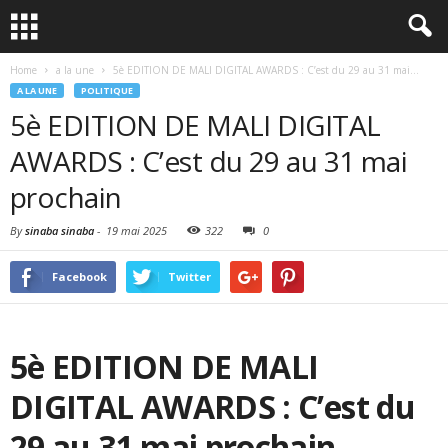
Home
a la une
5è EDITION DE MALI DIGITAL AWARDS : C’est du 29 au 31 mai...
A LA UNE
POLITIQUE
5è EDITION DE MALI DIGITAL
AWARDS : C’est du 29 au 31 mai
prochain
By
sinaba sinaba
-
19 mai 2025
322
0
Facebook
Twitter
5è EDITION DE MALI
DIGITAL AWARDS : C’est du
29 au 31 mai prochain