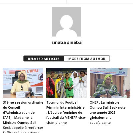
sinaba sinaba
RELATED ARTICLES
MORE FROM AUTHOR
31ème session ordinaire
Tournoi du Football
ONEF : La ministre
du Conseil
Féminin Interministériel
Oumou Sall Seck note
d’Administration de
: L’équipe féminine de
une année 2025
l’APEJ : Madame la
football du MENEFP vice-
globalement
Ministre Oumou Sall
championne
satisfaisante
Seck appelle à renforcer
l’efficacité des actions