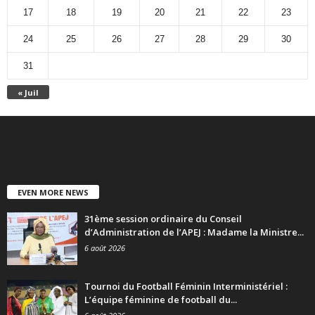
17
18
19
20
21
22
23
24
25
26
27
28
29
30
31
« Juil
EVEN MORE NEWS
31ème session ordinaire du Conseil
d’Administration de l’APEJ : Madame la Ministre...
6 août 2026
Tournoi du Football Féminin Interministériel :
L’équipe féminine de football du...