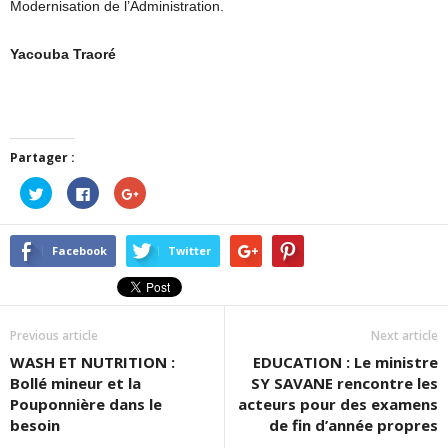
Modernisation de l’Administration.
Yacouba Traoré
Partager :
Cliquez
Cliquez
Cliquez
pour
pour
pour
partager
partager
partager
sur
sur
sur
Twitter(ouvre
Facebook(ouvre
Google+
dans
dans
(ouvre
Facebook
Twitter
une
une
dans
nouvelle
nouvelle
une
fenêtre)
fenêtre)
nouvelle
fenêtre)
Previous article
Next article
WASH ET NUTRITION :
EDUCATION : Le ministre
Bollé mineur et la
SY SAVANE rencontre les
Pouponnière dans le
acteurs pour des examens
besoin
de fin d’année propres