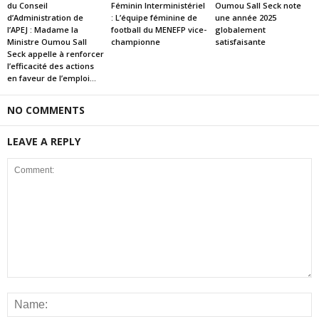
du Conseil
Féminin Interministériel
Oumou Sall Seck note
d’Administration de
: L’équipe féminine de
une année 2025
l’APEJ : Madame la
football du MENEFP vice-
globalement
Ministre Oumou Sall
championne
satisfaisante
Seck appelle à renforcer
l’efficacité des actions
en faveur de l’emploi...
NO COMMENTS
LEAVE A REPLY