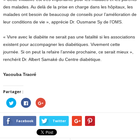
des malades. Au delà de la prise en charge dans les hôpitaux, les
malades ont besoin de beaucoup de conseils pour l’amélioration de
leur conditions de vie », apprécie Dr. Ousmane Sy de l’OMS.
« Vivre avec le diabète ne serait pas une fatalité si les associations
existent pour accompagner les diabétiques. Vivement cette
journée. Si on peut la refaire l’année prochaine, ce serait mieux »,
renchérit Dr. Albert Samaké du Centre diabétique.
Yacouba Traoré
Partager :
Cliquez
Cliquez
Cliquez
pour
pour
pour
partager
partager
partager
sur
sur
sur
Twitter(ouvre
Facebook(ouvre
Google+
dans
dans
(ouvre
Facebook
Twitter
une
une
dans
nouvelle
nouvelle
une
fenêtre)
fenêtre)
nouvelle
fenêtre)