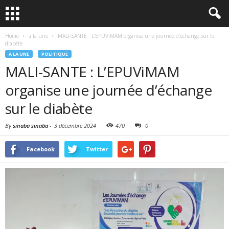
Home
a la une
MALI-SANTE : L’EPUViMAM organise une journée d’échange sur le
diabète
A LA UNE
POLITIQUE
MALI-SANTE : L’EPUViMAM
organise une journée d’échange
sur le diabète
By
sinaba sinaba
-
3 décembre 2024
470
0
Facebook
Twitter