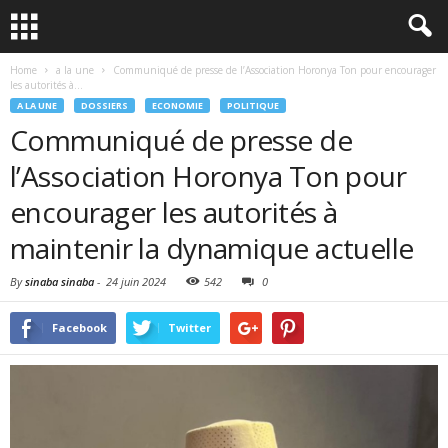
Home
a la une
Communiqué de presse de l’Association Horonya Ton pour encourager
les autorités à...
A LA UNE
DOSSIERS
ECONOMIE
POLITIQUE
Communiqué de presse de
l’Association Horonya Ton pour
encourager les autorités à
maintenir la dynamique actuelle
By
sinaba sinaba
-
24 juin 2024
542
0
Facebook
Twitter