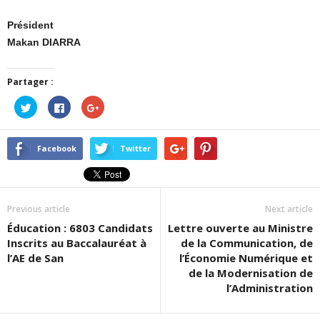
Président
Makan DIARRA
Partager :
Cliquez
Cliquez
Cliquez
pour
pour
pour
partager
partager
partager
sur
sur
sur
Twitter(ouvre
Facebook(ouvre
Google+
dans
dans
(ouvre
Facebook
Twitter
une
une
dans
nouvelle
nouvelle
une
fenêtre)
fenêtre)
nouvelle
fenêtre)
Previous article
Next article
Éducation : 6803 Candidats
Lettre ouverte au Ministre
Inscrits au Baccalauréat à
de la Communication, de
l’AE de San
l’Économie Numérique et
de la Modernisation de
l’Administration