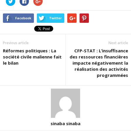
Cliquez
Cliquez
Cliquez
pour
pour
pour
partager
partager
partager
sur
sur
sur
Twitter(ouvre
Facebook(ouvre
Google+
dans
dans
(ouvre
Facebook
Twitter
une
une
dans
nouvelle
nouvelle
une
fenêtre)
fenêtre)
nouvelle
fenêtre)
Previous article
Next article
Réformes politiques : La
CFP-STAT : L’insuffisance
société civile malienne fait
des ressources financières
le bilan
impacte négativement la
réalisation des activités
programmées
sinaba sinaba