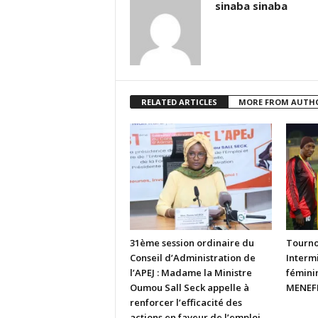
sinaba sinaba
RELATED ARTICLES
MORE FROM AUTH
31ème session ordinaire du
Tourno
Conseil d’Administration de
Intermi
l’APEJ : Madame la Ministre
fémini
Oumou Sall Seck appelle à
MENEFP
renforcer l’efficacité des
actions en faveur de l’emploi...