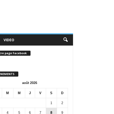
VIDEO
tre page Facebook
ENEMENTS
août 2026
M
M
J
V
S
D
1
2
4
5
6
7
8
9