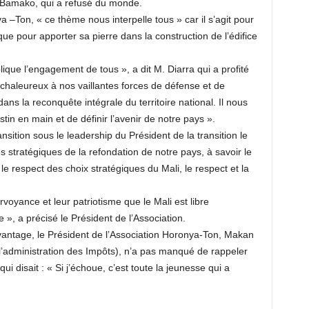
 Bamako, qui a refusé du monde.
a –Ton, « ce thème nous interpelle tous » car il s’agit pour
que pour apporter sa pierre dans la construction de l’édifice
ique l’engagement de tous », a dit M. Diarra qui a profité
haleureux à nos vaillantes forces de défense et de
dans la reconquête intégrale du territoire national. Il nous
in en main et de définir l’avenir de notre pays ».
ansition sous le leadership du Président de la transition le
es stratégiques de la refondation de notre pays, à savoir le
le respect des choix stratégiques du Mali, le respect et la
voyance et leur patriotisme que le Mali est libre
le », a précisé le Président de l’Association.
avantage, le Président de l’Association Horonya-Ton, Makan
 l’administration des Impôts), n’a pas manqué de rappeler
qui disait : « Si j’échoue, c’est toute la jeunesse qui a