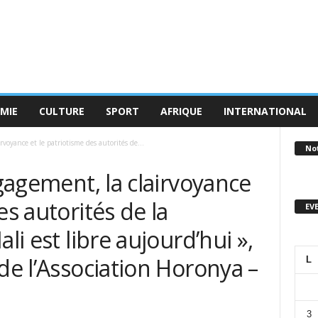
MIE
CULTURE
SPORT
AFRIQUE
INTERNATIONAL
irvoyance et le patriotisme des autorités de...
No
ngagement, la clairvoyance
es autorités de la
EV
li est libre aujourd’hui »,
 de l’Association Horonya –
L
3