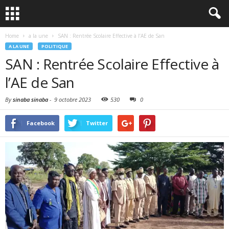
Home
a la une
SAN : Rentrée Scolaire Effective à l’AE de San
A LA UNE
POLITIQUE
SAN : Rentrée Scolaire Effective à
l’AE de San
By
sinaba sinaba
-
9 octobre 2023
530
0
Facebook
Twitter