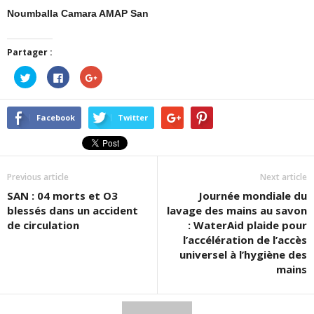
Noumballa Camara AMAP
San
Partager :
Cliquez
Cliquez
Cliquez
pour
pour
pour
partager
partager
partager
sur
sur
sur
Twitter(ouvre
Facebook(ouvre
Google+
dans
dans
(ouvre
Facebook
Twitter
une
une
dans
nouvelle
nouvelle
une
fenêtre)
fenêtre)
nouvelle
fenêtre)
Previous article
Next article
SAN : 04 morts et O3
Journée mondiale du
blessés dans un accident
lavage des mains au savon
de circulation
: WaterAid plaide pour
l’accélération de l’accès
universel à l’hygiène des
mains