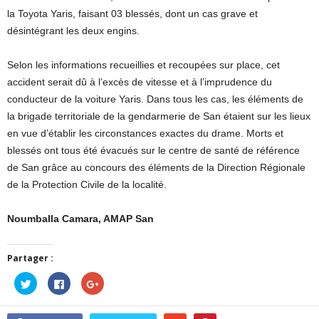
la Toyota Yaris, faisant 03 blessés, dont un cas grave et
désintégrant les deux engins.
Selon les informations recueillies et recoupées sur place, cet
accident serait dû à l’excès de vitesse et à l’imprudence du
conducteur de la voiture Yaris. Dans tous les cas, les éléments de
la brigade territoriale de la gendarmerie de San étaient sur les lieux
en vue d’établir les circonstances exactes du drame. Morts et
blessés ont tous été évacués sur le centre de santé de référence
de San grâce au concours des éléments de la Direction Régionale
de la Protection Civile de la localité.
Noumballa Camara, AMAP San
Partager :
Cliquez
Cliquez
Cliquez
pour
pour
pour
partager
partager
partager
sur
sur
sur
Twitter(ouvre
Facebook(ouvre
Google+