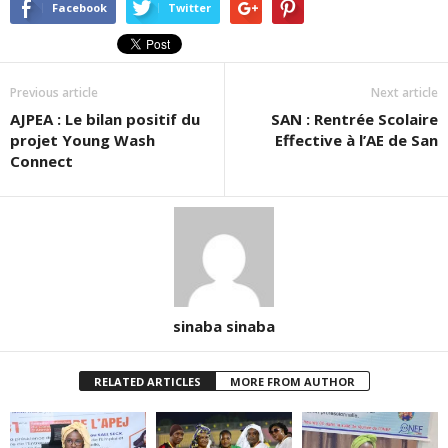
dans
dans
(ouvre
Facebook
Twitter
une
une
dans
nouvelle
nouvelle
une
fenêtre)
fenêtre)
nouvelle
fenêtre)
Previous article
Next article
AJPEA : Le bilan positif du
SAN : Rentrée Scolaire
projet Young Wash
Effective à l’AE de San
Connect
sinaba sinaba
RELATED ARTICLES
MORE FROM AUTHOR