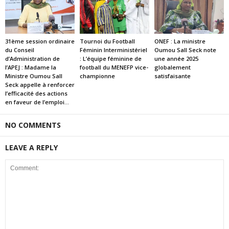
31ème session ordinaire
Tournoi du Football
ONEF : La ministre
du Conseil
Féminin Interministériel
Oumou Sall Seck note
d’Administration de
: L’équipe féminine de
une année 2025
l’APEJ : Madame la
football du MENEFP vice-
globalement
Ministre Oumou Sall
championne
satisfaisante
Seck appelle à renforcer
l’efficacité des actions
en faveur de l’emploi...
NO COMMENTS
LEAVE A REPLY