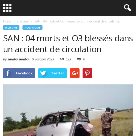
Home
a la une
SAN : 04 morts et O3 blessés dans un accident de circulation
A LA UNE
POLITIQUE
SAN : 04 morts et O3 blessés dans
un accident de circulation
By
sinaba sinaba
-
9 octobre 2023
523
0
Facebook
Twitter