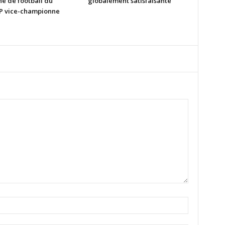
ne de football du
globalement satisfaisante
 vice-championne