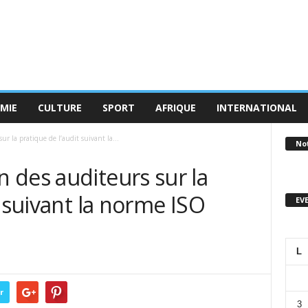
MIE
CULTURE
SPORT
AFRIQUE
INTERNATIONAL
r la pratique de l’audit suivant la...
No
 des auditeurs sur la
t suivant la norme ISO
EV
L
r
3