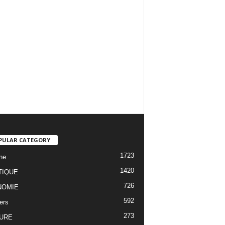
PULAR CATEGORY
1723
ne
1420
TIQUE
726
NOMIE
592
ers
273
URE