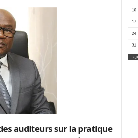
10
17
24
31
« J
es auditeurs sur la pratique