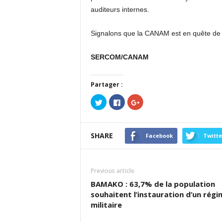
auditeurs internes.
Signalons que la CANAM est en quête de l’
SERCOM/CANAM
Partager :
Cliquez
Cliquez
Cliquez
pour
pour
pour
partager
partager
partager
sur
sur
sur
Twitter(ouvre
Facebook(ouvre
Google+
dans
dans
(ouvre
SHARE
une
une
dans
Facebook
Twitte
nouvelle
nouvelle
une
fenêtre)
fenêtre)
nouvelle
fenêtre)
Previous article
BAMAKO : 63,7% de la population
souhaitent l’instauration d’un régi
militaire