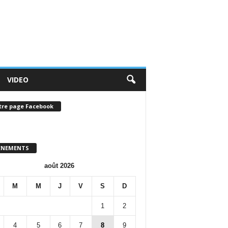
VIDEO
tre page Facebook
ENEMENTS
août 2026
M
M
J
V
S
D
1
2
4
5
6
7
8
9