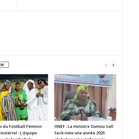
OR
i du Football Féminin
ONEF : La ministre Oumou Sall
nistériel : L’équipe
Seck note une année 2025