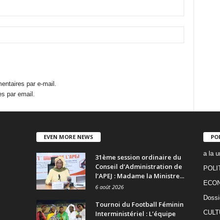
ntaires par e-mail.
s par email.
EVEN MORE NEWS
PO
a la u
31ème session ordinaire du
Conseil d’Administration de
POLI
l’APEJ : Madame la Ministre...
ECO
6 août 2026
Dossi
Tournoi du Football Féminin
CULT
Interministériel : L’équipe