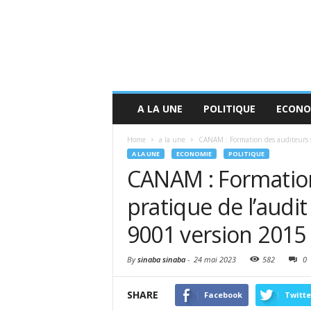
A LA UNE
POLITIQUE
ECONO
Home
a la une
CANAM : Formation des auditeurs su
A LA UNE
ECONOMIE
POLITIQUE
CANAM : Formation
pratique de l’audi
9001 version 2015
By
sinaba sinaba
-
24 mai 2023
582
0
SHARE
Facebook
Twitte